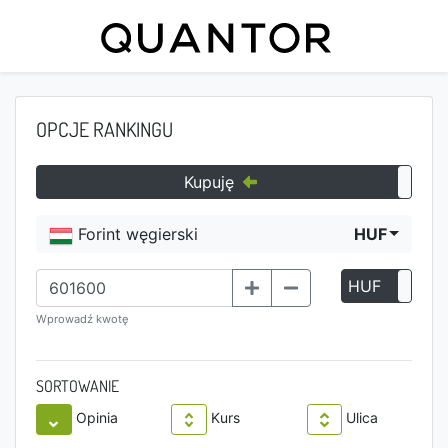
OPCJE RANKINGU
Kupuję
Forint węgierski
HUF
HUF
P
Wprowadź kwotę
SORTOWANIE
Opinia
Kurs
Ulica