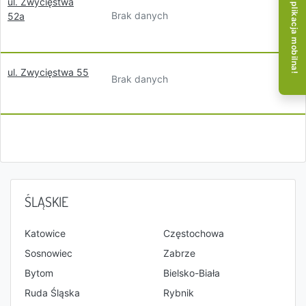
Aplikacja mobilna!
ul. Zwycięstwa
Brak danych
52a
ul. Zwycięstwa 55
Brak danych
ŚLĄSKIE
Katowice
Częstochowa
Sosnowiec
Zabrze
Bytom
Bielsko-Biała
Ruda Śląska
Rybnik