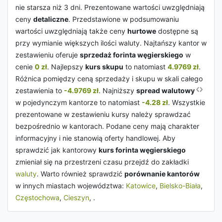
nie starsza niż 3 dni. Prezentowane wartości uwzględniają
ceny
detaliczne
. Przedstawione w podsumowaniu
wartości uwzględniają także ceny
hurtowe
dostępne są
przy wymianie większych ilości waluty. Najtańszy kantor w
zestawieniu oferuje
sprzedaż forinta węgierskiego
w
cenie
0 zł
. Najlepszy
kurs skupu
to natomiast
4.9769 zł
.
Różnica pomiędzy ceną sprzedaży i skupu w skali całego
zestawienia to
-4.9769 zł
. Najniższy
spread walutowy
w pojedynczym kantorze to natomiast
-4.28 zł
. Wszystkie
prezentowane w zestawieniu kursy należy sprawdzać
bezpośrednio w kantorach. Podane ceny mają charakter
informacyjny i nie stanowią oferty handlowej. Aby
sprawdzić jak kantorowy
kurs forinta węgierskiego
zmieniał się na przestrzeni czasu przejdź do zakładki
waluty
. Warto również sprawdzić
porównanie kantorów
w innych miastach województwa:
Katowice
,
Bielsko-Biała
,
Częstochowa
,
Cieszyn
, .