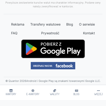
Powyższe zestawienie kursów walut ma charakter informacyjny. Podane ceny
należy zweryfikować w kantorze.
Reklama
Transfery walutowe
Blog
O serwisie
FAQ
Prywatność
Kontakt
© Quantor 2026
Android i Google Play są znakami towarowymi Google LLC.
KANTORY
E-KANTORY
WALUTY
BLOG
WIĘCEJ