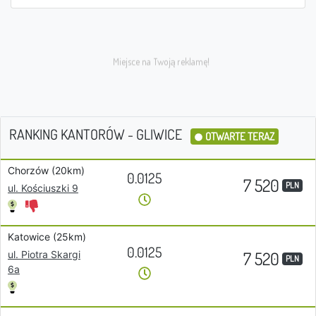
RANKING KANTORÓW - GLIWICE
OTWARTE TERAZ
Chorzów (20km)
0.0125
7 520
PLN
ul. Kościuszki 9
Katowice (25km)
0.0125
7 520
ul. Piotra Skargi
PLN
6a