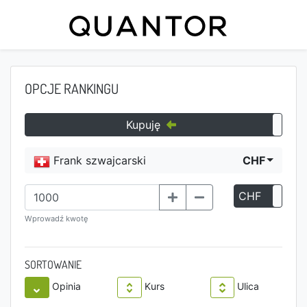
OPCJE RANKINGU
Kupuję
Frank szwajcarski
CHF
CHF
P
Wprowadź kwotę
SORTOWANIE
Opinia
Kurs
Ulica