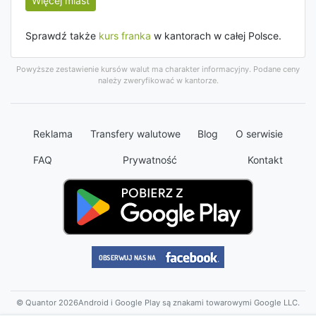
Więcej miast
Sprawdź także
kurs franka
w kantorach w całej Polsce.
Powyższe zestawienie kursów walut ma charakter informacyjny. Podane ceny
należy zweryfikować w kantorze.
Reklama
Transfery walutowe
Blog
O serwisie
FAQ
Prywatność
Kontakt
© Quantor 2026
Android i Google Play są znakami towarowymi Google LLC.