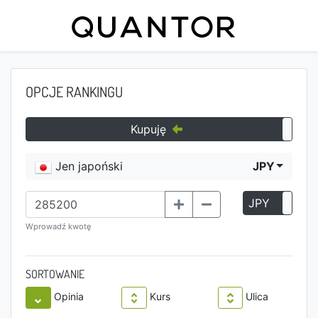
OPCJE RANKINGU
Kupuję
Jen japoński
JPY
JPY
P
Wprowadź kwotę
SORTOWANIE
Opinia
Kurs
Ulica