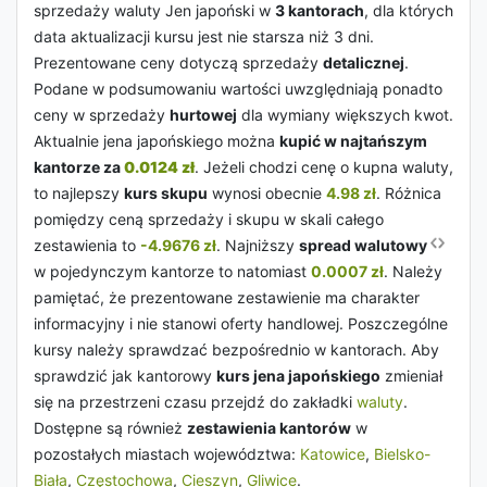
sprzedaży waluty Jen japoński w
3 kantorach
, dla których
data aktualizacji kursu jest nie starsza niż 3 dni.
Prezentowane ceny dotyczą sprzedaży
detalicznej
.
Podane w podsumowaniu wartości uwzględniają ponadto
ceny w sprzedaży
hurtowej
dla wymiany większych kwot.
Aktualnie jena japońskiego można
kupić w najtańszym
kantorze za
0.0124 zł
. Jeżeli chodzi cenę o kupna waluty,
to najlepszy
kurs skupu
wynosi obecnie
4.98 zł
. Różnica
pomiędzy ceną sprzedaży i skupu w skali całego
zestawienia to
-4.9676 zł
. Najniższy
spread walutowy
w pojedynczym kantorze to natomiast
0.0007 zł
. Należy
pamiętać, że prezentowane zestawienie ma charakter
informacyjny i nie stanowi oferty handlowej. Poszczególne
kursy należy sprawdzać bezpośrednio w kantorach. Aby
sprawdzić jak kantorowy
kurs jena japońskiego
zmieniał
się na przestrzeni czasu przejdź do zakładki
waluty
.
Dostępne są również
zestawienia kantorów
w
pozostałych miastach województwa:
Katowice
,
Bielsko-
Biała
,
Częstochowa
,
Cieszyn
,
Gliwice
.