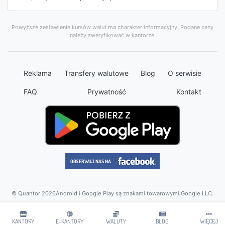
Powyższe zestawienie kursów walut ma charakter informacyjny. Podane ceny
należy zweryfikować w kantorze.
Reklama
Transfery walutowe
Blog
O serwisie
FAQ
Prywatność
Kontakt
© Quantor 2026
Android i Google Play są znakami towarowymi Google LLC.
KANTORY
E-KANTORY
WALUTY
BLOG
WIĘCEJ