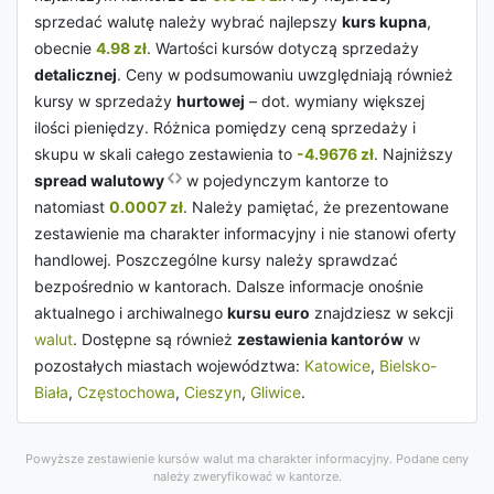
sprzedać walutę należy wybrać najlepszy
kurs kupna
,
obecnie
4.98 zł
. Wartości kursów dotyczą sprzedaży
detalicznej
. Ceny w podsumowaniu uwzględniają również
kursy w sprzedaży
hurtowej
– dot. wymiany większej
ilości pieniędzy. Różnica pomiędzy ceną sprzedaży i
skupu w skali całego zestawienia to
-4.9676 zł
. Najniższy
spread walutowy
w pojedynczym kantorze to
natomiast
0.0007 zł
. Należy pamiętać, że prezentowane
zestawienie ma charakter informacyjny i nie stanowi oferty
handlowej. Poszczególne kursy należy sprawdzać
bezpośrednio w kantorach. Dalsze informacje onośnie
aktualnego i archiwalnego
kursu euro
znajdziesz w sekcji
walut
. Dostępne są również
zestawienia kantorów
w
pozostałych miastach województwa:
Katowice
,
Bielsko-
Biała
,
Częstochowa
,
Cieszyn
,
Gliwice
.
Powyższe zestawienie kursów walut ma charakter informacyjny. Podane ceny
należy zweryfikować w kantorze.