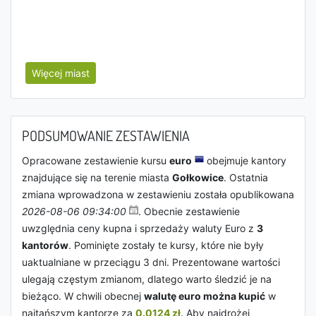
Więcej miast
PODSUMOWANIE ZESTAWIENIA
Opracowane zestawienie kursu
euro
obejmuje kantory
znajdujące się na terenie miasta
Gołkowice
. Ostatnia
zmiana wprowadzona w zestawieniu została opublikowana
2026-08-06 09:34:00
. Obecnie zestawienie
uwzględnia ceny kupna i sprzedaży waluty Euro z
3
kantorów
. Pominięte zostały te kursy, które nie były
uaktualniane w przeciągu 3 dni. Prezentowane wartości
ulegają częstym zmianom, dlatego warto śledzić je na
bieżąco. W chwili obecnej
walutę euro można kupić
w
najtańszym kantorze za
0.0124 zł
. Aby najdrożej