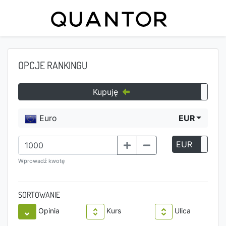
OPCJE RANKINGU
Kupuję
Euro
EUR
EUR
P
Wprowadź kwotę
SORTOWANIE
Opinia
Kurs
Ulica