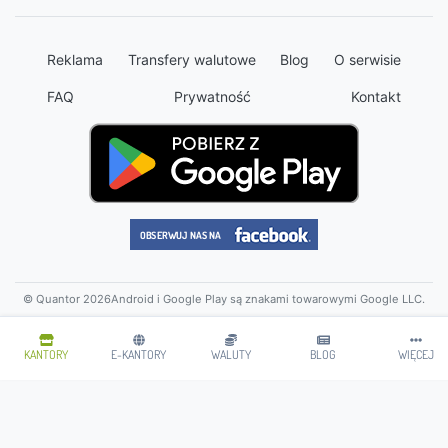
Reklama
Transfery walutowe
Blog
O serwisie
FAQ
Prywatność
Kontakt
© Quantor 2026
Android i Google Play są znakami towarowymi Google LLC.
KANTORY
E-KANTORY
WALUTY
BLOG
WIĘCEJ