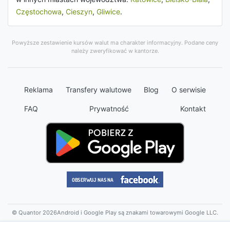
Częstochowa
,
Cieszyn
,
Gliwice
.
Powyższe zestawienie kursów walut ma charakter informacyjny. Podane ceny
należy zweryfikować w kantorze.
Reklama
Transfery walutowe
Blog
O serwisie
FAQ
Prywatność
Kontakt
© Quantor 2026
Android i Google Play są znakami towarowymi Google LLC.