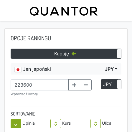
OPCJE RANKINGU
Kupuję
Jen japoński
JPY
JPY
P
Wprowadź kwotę
SORTOWANIE
Opinia
Kurs
Ulica