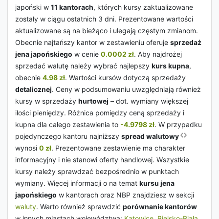
japoński w
11 kantorach
, których kursy zaktualizowane
zostały w ciągu ostatnich 3 dni. Prezentowane wartości
aktualizowane są na bieżąco i ulegają częstym zmianom.
Obecnie najtańszy kantor w zestawieniu oferuje
sprzedaż
jena japońskiego
w cenie
0.0002 zł
. Aby najdrożej
sprzedać walutę należy wybrać najlepszy
kurs kupna
,
obecnie
4.98 zł
. Wartości kursów dotyczą sprzedaży
detalicznej
. Ceny w podsumowaniu uwzględniają również
kursy w sprzedaży
hurtowej
– dot. wymiany większej
ilości pieniędzy. Różnica pomiędzy ceną sprzedaży i
kupna dla całego zestawienia to
-4.9798 zł
. W przypadku
pojedynczego kantoru najniższy
spread walutowy
wynosi
0 zł
. Prezentowane zestawienie ma charakter
informacyjny i nie stanowi oferty handlowej. Wszystkie
kursy należy sprawdzać bezpośrednio w punktach
wymiany. Więcej informacji o na temat
kursu jena
japońskiego
w kantorach oraz NBP znajdziesz w sekcji
waluty
. Warto również sprawdzić
porównanie kantorów
w innych miastach województwa:
Katowice
,
Bielsko-Biała
,