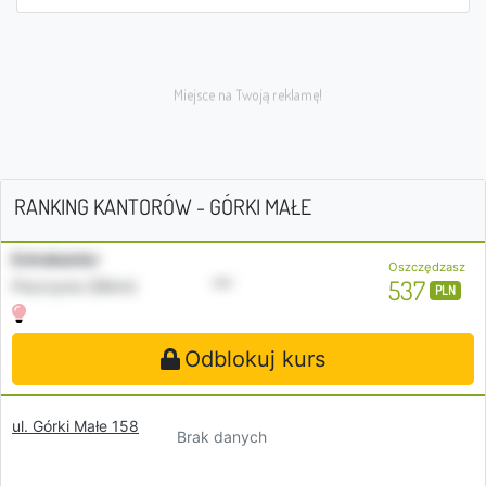
RANKING KANTORÓW - GÓRKI MAŁE
Extrakantor
Oszczędzasz
•••
537
Pszczyna (26km)
PLN
Odblokuj kurs
ul. Górki Małe 158
Brak danych