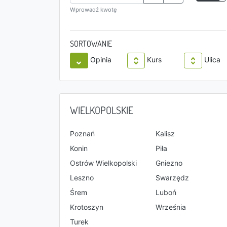
Wprowadź kwotę
SORTOWANIE
Opinia
Kurs
Ulica
WIELKOPOLSKIE
Poznań
Kalisz
Konin
Piła
Ostrów Wielkopolski
Gniezno
Leszno
Swarzędz
Śrem
Luboń
Krotoszyn
Września
Turek