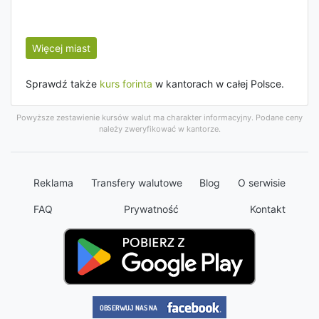
Więcej miast
Sprawdź także
kurs forinta
w kantorach w całej Polsce.
Powyższe zestawienie kursów walut ma charakter informacyjny. Podane ceny
należy zweryfikować w kantorze.
Reklama
Transfery walutowe
Blog
O serwisie
FAQ
Prywatność
Kontakt