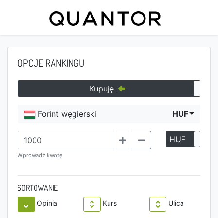
OPCJE RANKINGU
Kupuję
Forint węgierski
HUF
HUF
P
Wprowadź kwotę
SORTOWANIE
Opinia
Kurs
Ulica