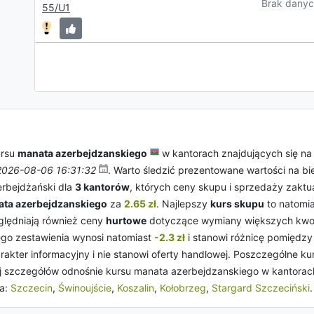
Brak danyc
55/U1
ursu
manata azerbejdzanskiego
w kantorach znajdujących się na
2026-08-06 16:31:32
. Warto śledzić prezentowane wartości na b
erbejdżański dla
3 kantorów
, których ceny skupu i sprzedaży zaktua
ata azerbejdzanskiego
za
2.65 zł
. Najlepszy
kurs skupu
to natomi
zględniają również ceny
hurtowe
dotyczące wymiany większych kwot
łego zestawienia wynosi natomiast
-2.3 zł
i stanowi różnicę pomiędzy
akter informacyjny i nie stanowi oferty handlowej. Poszczególne 
j szczegółów odnośnie kursu manata azerbejdzanskiego w kantorac
a:
Szczecin
,
Świnoujście
,
Koszalin
,
Kołobrzeg
,
Stargard Szczeciński
.