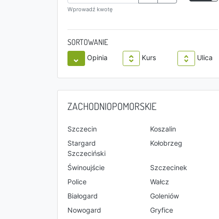
Wprowadź kwotę
SORTOWANIE
Opinia
Kurs
Ulica
ZACHODNIOPOMORSKIE
Szczecin
Koszalin
Stargard
Kołobrzeg
Szczeciński
Świnoujście
Szczecinek
Police
Wałcz
Białogard
Goleniów
Nowogard
Gryfice