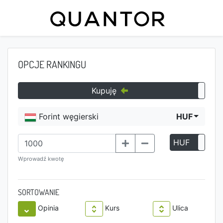
OPCJE RANKINGU
Kupuję
Forint węgierski
HUF
HUF
P
Wprowadź kwotę
SORTOWANIE
Opinia
Kurs
Ulica