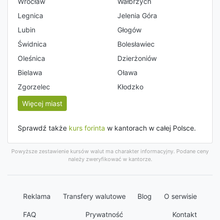
Wrocław
Wałbrzych
Legnica
Jelenia Góra
Lubin
Głogów
Świdnica
Bolesławiec
Oleśnica
Dzierżoniów
Bielawa
Oława
Zgorzelec
Kłodzko
Więcej miast
Sprawdź także
kurs forinta
w kantorach w całej Polsce.
Powyższe zestawienie kursów walut ma charakter informacyjny. Podane ceny
należy zweryfikować w kantorze.
Reklama
Transfery walutowe
Blog
O serwisie
FAQ
Prywatność
Kontakt