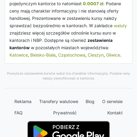
pojedynczym kantorze to natomiast
0.0007 zł
. Podane
ceny mają charakter informacyjny i nie stanowią oferty
handlowej. Prezentowane w zestawieniu kursy należy
sprawdzać bezpośrednio w kantorach. W zakładce
waluty
znajdziesz więcej szczegółów odnośnie kursu euro w
kantorach i NBP. Dostępne są również
zestawienia
kantorów
w pozostałych miastach województwa:
Katowice
,
Bielsko-Biała
,
Częstochowa
,
Cieszyn
,
Gliwice
.
Powyższe zestawienie kursów walut ma charakter informacyjny. Podane ceny
należy zweryfikować w kantorze.
Reklama
Transfery walutowe
Blog
O serwisie
FAQ
Prywatność
Kontakt