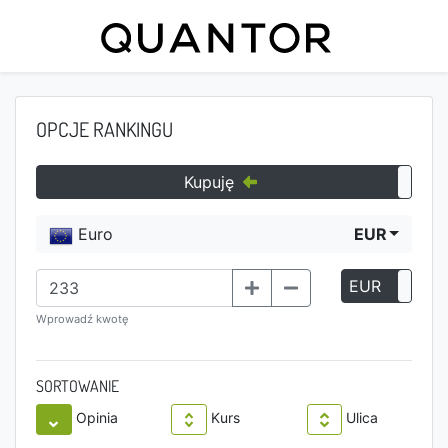
OPCJE RANKINGU
Kupuję
Euro
EUR
EUR
P
Wprowadź kwotę
SORTOWANIE
Opinia
Kurs
Ulica