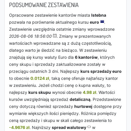
PODSUMOWANIE ZESTAWIENIA
Opracowane zestawienie kantorów miasta
Istebna
pozwala na porównanie aktualnego kursu
euro
.
Zestawienie uwzględnia ostatnie zmiany wprowadzone
2026-08-06 18:56:00
. Zmiany w prezentowanych
wartościach wprowadzane są z dużą częstotliwością,
dlatego warto je śledzić na bieżąco. W zestawieniu
znajdują się kursy waluty Euro dla
6 kantorów
, których
ceny skupu i sprzedaży zaktualizowane zostały w
przeciągu ostatnich 3 dni. Najlepszy
kurs sprzedaży euro
to obecnie
0.0124 zł
, taką cenę oferuje najtańszy kantor
w zestawieniu. Jeżeli chodzi cenę o kupna waluty, to
najlepszy
kurs skupu
wynosi obecnie
4.98 zł
. Wartości
kursów uwzględniają sprzedaż
detaliczną
. Przedstawione
ceny dotyczą również sprzedaży
hurtowej
dostępne przy
wymianie większych ilości pieniędzy. Różnica pomiędzy
ceną sprzedaży i skupu w skali całego zestawienia to
-4.9676 zł
. Najniższy
spread walutowy
w