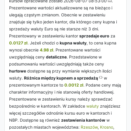
kursów opracowane zostało
2026-08-07 08:53:00
.
Prezentowane wartości aktualizowane są na bieżąco i
ulegają częstym zmianom. Obecnie w zestawieniu
znajduje się tylko jeden kantor, dla którego ceny kupna i
sprzedaży waluty Euro są nie starsze niż 3 dni.
Prezentowany w zestawieniu kantor
sprzedaje euro
za
0.0127 zł
. Jeżeli chodzi o
kupna waluty
, to cena kupna
wynosi obecnie
4.98 zł
. Prezentowane wartości
uwzględniają ceny
detaliczne
. Przedstawione w
podsumowaniu wartości uwzględniają także ceny
hurtowe
dostępne są przy wymianie większych ilości
waluty.
Różnica między kupnem a sprzedażą
w
prezentowanym kantorze to
0.0012 zł
. Podane ceny mają
charakter informacyjny i nie stanowią oferty handlowej.
Prezentowane w zestawieniu kursy należy sprawdzać
bezpośrednio w kantorach. W zakładce
waluty
znajdziesz
więcej szczegółów odnośnie kursu euro w kantorach i
NBP. Dostępne są również
zestawienia kantorów
w
pozostałych miastach województwa:
Rzeszów
,
Krosno
,