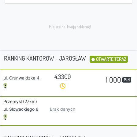
RANKING KANTORÓW - JAROSŁAW
OTWARTE TERAZ
4.3300
1 000
ul. Grunwaldzka 4
PLN
Przemyśl (27km)
Brak danych
ul. Słowackiego 8