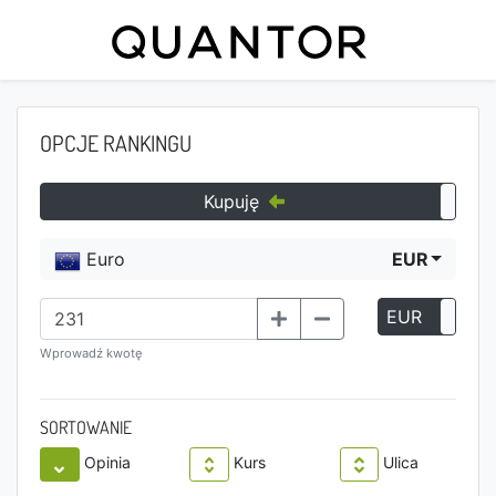
OPCJE RANKINGU
Kupuję
Euro
EUR
EUR
P
Wprowadź kwotę
SORTOWANIE
Opinia
Kurs
Ulica