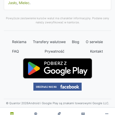
Jasło
,
Mielec
.
Powyższe zestawienie kursów walut ma charakter informacyjny. Podane ceny
należy zweryfikować w kantorze.
Reklama
Transfery walutowe
Blog
O serwisie
FAQ
Prywatność
Kontakt
© Quantor 2026
Android i Google Play są znakami towarowymi Google LLC.