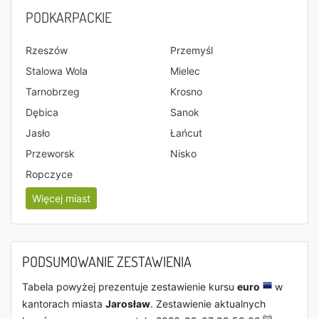
PODKARPACKIE
Rzeszów
Przemyśl
Stalowa Wola
Mielec
Tarnobrzeg
Krosno
Dębica
Sanok
Jasło
Łańcut
Przeworsk
Nisko
Ropczyce
Więcej miast
PODSUMOWANIE ZESTAWIENIA
Tabela powyżej prezentuje zestawienie kursu
euro
w
kantorach miasta
Jarosław
. Zestawienie aktualnych