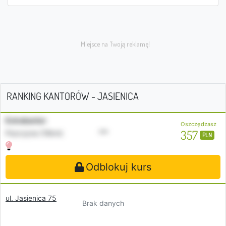
RANKING KANTORÓW - JASIENICA
Extrakantor
Oszczędzasz
•••
357
Pszczyna (16km)
PLN
Odblokuj kurs
ul. Jasienica 75
Brak danych