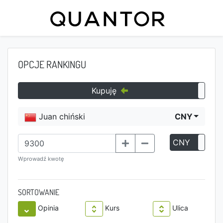
OPCJE RANKINGU
Kupuję
Juan chiński
CNY
CNY
P
Wprowadź kwotę
SORTOWANIE
Opinia
Kurs
Ulica