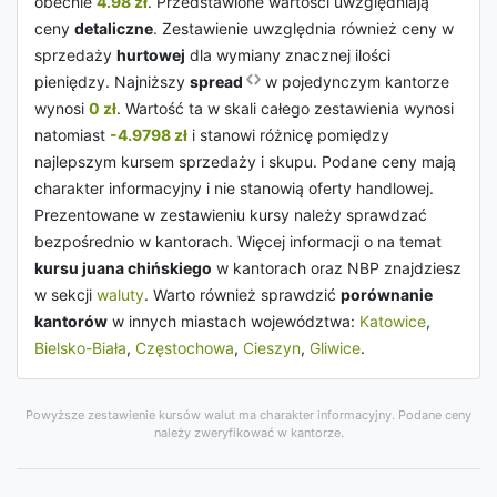
obecnie
4.98 zł
. Przedstawione wartości uwzględniają
ceny
detaliczne
. Zestawienie uwzględnia również ceny w
sprzedaży
hurtowej
dla wymiany znacznej ilości
pieniędzy. Najniższy
spread
w pojedynczym kantorze
wynosi
0 zł
. Wartość ta w skali całego zestawienia wynosi
natomiast
-4.9798 zł
i stanowi różnicę pomiędzy
najlepszym kursem sprzedaży i skupu. Podane ceny mają
charakter informacyjny i nie stanowią oferty handlowej.
Prezentowane w zestawieniu kursy należy sprawdzać
bezpośrednio w kantorach. Więcej informacji o na temat
kursu juana chińskiego
w kantorach oraz NBP znajdziesz
w sekcji
waluty
. Warto również sprawdzić
porównanie
kantorów
w innych miastach województwa:
Katowice
,
Bielsko-Biała
,
Częstochowa
,
Cieszyn
,
Gliwice
.
Powyższe zestawienie kursów walut ma charakter informacyjny. Podane ceny
należy zweryfikować w kantorze.