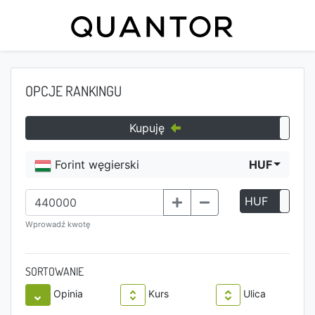
OPCJE RANKINGU
Kupuję
Forint węgierski
HUF
HUF
P
Wprowadź kwotę
SORTOWANIE
Opinia
Kurs
Ulica