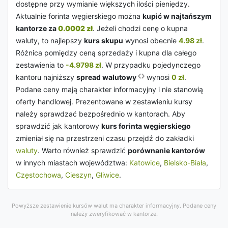
dostępne przy wymianie większych ilości pieniędzy.
Aktualnie forinta węgierskiego można
kupić w najtańszym
kantorze za
0.0002 zł
. Jeżeli chodzi cenę o kupna
waluty, to najlepszy
kurs skupu
wynosi obecnie
4.98 zł
.
Różnica pomiędzy ceną sprzedaży i kupna dla całego
zestawienia to
-4.9798 zł
. W przypadku pojedynczego
kantoru najniższy
spread walutowy
wynosi
0 zł
.
Podane ceny mają charakter informacyjny i nie stanowią
oferty handlowej. Prezentowane w zestawieniu kursy
należy sprawdzać bezpośrednio w kantorach. Aby
sprawdzić jak kantorowy
kurs forinta węgierskiego
zmieniał się na przestrzeni czasu przejdź do zakładki
waluty
. Warto również sprawdzić
porównanie kantorów
w innych miastach województwa:
Katowice
,
Bielsko-Biała
,
Częstochowa
,
Cieszyn
,
Gliwice
.
Powyższe zestawienie kursów walut ma charakter informacyjny. Podane ceny
należy zweryfikować w kantorze.