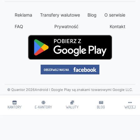
Reklama
Transfery walutowe
Blog
O serwisie
FAQ
Prywatność
Kontakt
© Quantor 2026
Android i Google Play są znakami towarowymi Google LLC.
KANTORY
E-KANTORY
WALUTY
BLOG
WIĘCEJ