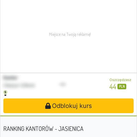
Kantor
Oszczędzasz
•••
44
Cieszyn (23km)
PLN
Odblokuj kurs
RANKING KANTORÓW - JASIENICA