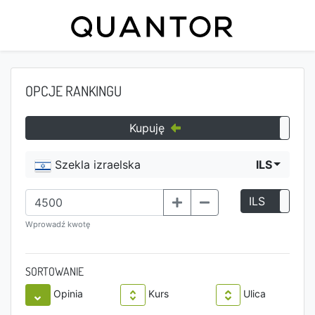
OPCJE RANKINGU
Kupuję
Szekla izraelska
ILS
ILS
P
Wprowadź kwotę
SORTOWANIE
Opinia
Kurs
Ulica