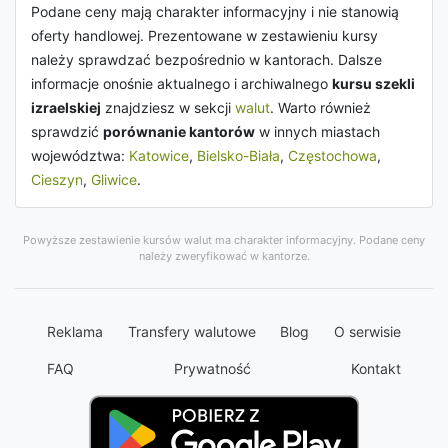
Podane ceny mają charakter informacyjny i nie stanowią
oferty handlowej. Prezentowane w zestawieniu kursy
należy sprawdzać bezpośrednio w kantorach. Dalsze
informacje onośnie aktualnego i archiwalnego
kursu szekli
izraelskiej
znajdziesz w sekcji
walut
. Warto również
sprawdzić
porównanie kantorów
w innych miastach
województwa:
Katowice
,
Bielsko-Biała
,
Częstochowa
,
Cieszyn
,
Gliwice
.
Powyższe zestawienie kursów walut ma charakter informacyjny. Podane ceny
należy zweryfikować w kantorze.
Reklama
Transfery walutowe
Blog
O serwisie
FAQ
Prywatność
Kontakt