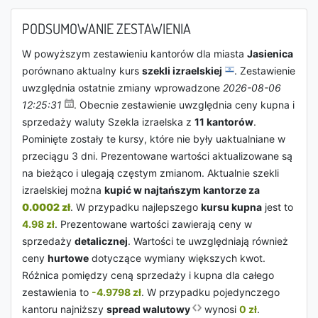
PODSUMOWANIE ZESTAWIENIA
W powyższym zestawieniu kantorów dla miasta
Jasienica
porównano aktualny kurs
szekli izraelskiej
. Zestawienie
uwzględnia ostatnie zmiany wprowadzone
2026-08-06
12:25:31
. Obecnie zestawienie uwzględnia ceny kupna i
sprzedaży waluty Szekla izraelska z
11 kantorów
.
Pominięte zostały te kursy, które nie były uaktualniane w
przeciągu 3 dni. Prezentowane wartości aktualizowane są
na bieżąco i ulegają częstym zmianom. Aktualnie szekli
izraelskiej można
kupić w najtańszym kantorze za
0.0002 zł
. W przypadku najlepszego
kursu kupna
jest to
4.98 zł
. Prezentowane wartości zawierają ceny w
sprzedaży
detalicznej
. Wartości te uwzględniają również
ceny
hurtowe
dotyczące wymiany większych kwot.
Różnica pomiędzy ceną sprzedaży i kupna dla całego
zestawienia to
-4.9798 zł
. W przypadku pojedynczego
kantoru najniższy
spread walutowy
wynosi
0 zł
.