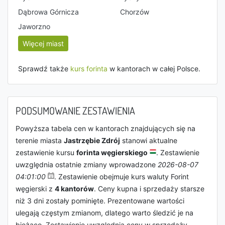
Dąbrowa Górnicza
Chorzów
Jaworzno
Więcej miast
Sprawdź także
kurs forinta
w kantorach w całej Polsce.
PODSUMOWANIE ZESTAWIENIA
Powyższa tabela cen w kantorach znajdujących się na
terenie miasta
Jastrzębie Zdrój
stanowi aktualne
zestawienie kursu
forinta węgierskiego
. Zestawienie
uwzględnia ostatnie zmiany wprowadzone
2026-08-07
04:01:00
. Zestawienie obejmuje kurs waluty Forint
węgierski z
4 kantorów
. Ceny kupna i sprzedaży starsze
niż 3 dni zostały pominięte. Prezentowane wartości
ulegają częstym zmianom, dlatego warto śledzić je na
bieżąco. Zestawienie uwzględnia ceny w sprzedaży