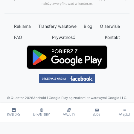
należy zweryfikować w kantorze.
Reklama
Transfery walutowe
Blog
O serwisie
FAQ
Prywatność
Kontakt
© Quantor 2026
Android i Google Play są znakami towarowymi Google LLC.
KANTORY
E-KANTORY
WALUTY
BLOG
WIĘCEJ