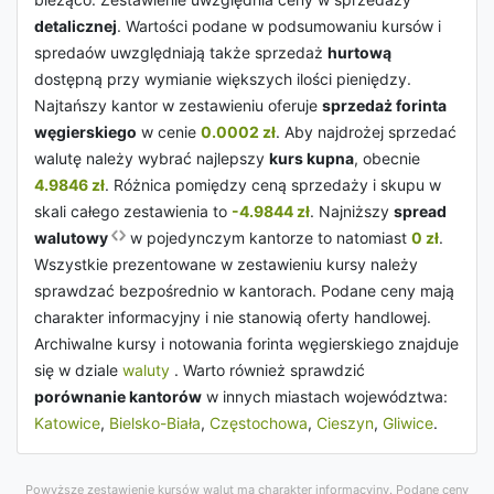
detalicznej
. Wartości podane w podsumowaniu kursów i
spredaów uwzględniają także sprzedaż
hurtową
dostępną przy wymianie większych ilości pieniędzy.
Najtańszy kantor w zestawieniu oferuje
sprzedaż forinta
węgierskiego
w cenie
0.0002 zł
. Aby najdrożej sprzedać
walutę należy wybrać najlepszy
kurs kupna
, obecnie
4.9846 zł
. Różnica pomiędzy ceną sprzedaży i skupu w
skali całego zestawienia to
-4.9844 zł
. Najniższy
spread
walutowy
w pojedynczym kantorze to natomiast
0 zł
.
Wszystkie prezentowane w zestawieniu kursy należy
sprawdzać bezpośrednio w kantorach. Podane ceny mają
charakter informacyjny i nie stanowią oferty handlowej.
Archiwalne kursy i notowania forinta węgierskiego znajduje
się w dziale
waluty
. Warto również sprawdzić
porównanie kantorów
w innych miastach województwa:
Katowice
,
Bielsko-Biała
,
Częstochowa
,
Cieszyn
,
Gliwice
.
Powyższe zestawienie kursów walut ma charakter informacyjny. Podane ceny