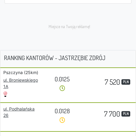
RANKING KANTORÓW - JASTRZĘBIE ZDRÓJ
Pszczyna (25km)
0.0125
7 520
ul. Broniewskiego
PLN
1A
ul. Podhalańska
0.0128
7 700
PLN
26