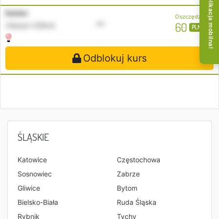
Aplikacja mobilna!
Kantor
Oszczędzasz
•••
60
Cieszyn (22km)
PLN
Odblokuj kurs
ŚLĄSKIE
Katowice
Częstochowa
Sosnowiec
Zabrze
Gliwice
Bytom
Bielsko-Biała
Ruda Śląska
Rybnik
Tychy