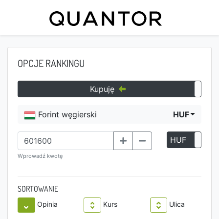
OPCJE RANKINGU
Kupuję
Forint węgierski
HUF
HUF
P
Wprowadź kwotę
SORTOWANIE
Opinia
Kurs
Ulica