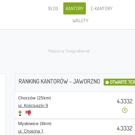
BLOG
KANTORY
E-KANTORY
WALUTY
RANKING KANTORÓW - JAWORZNO
OTWARTE TE
Chorzów (25km)
Sprzedaję
4.3332
ul. Kościuszki 9
Mysłowice (8km)
4.3332
PLN
ul. Chopina 1