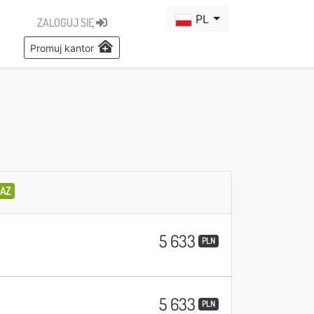
PL
ZALOGUJ SIĘ
Promuj kantor
RAZ
5 633
PLN
5 633
PLN