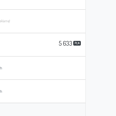
5 633
PLN
h
h