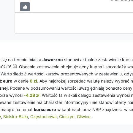
się na terenie miasta
Jaworzno
stanowi aktualne zestawienie kurs
:01:16
. Obecnie zestawienie obejmuje ceny kupna i sprzedaży wa
i. Warto śledzić wartości kursów prezentowanych w zestawieniu, gdy
ż euro
w cenie
0 zł
. Aby najdrożej sprzedać walutę należy wybrać 
znej
. Podane w podsumowaniu wartości uwzględniają ponadto cen
orze wynosi
-4.28 zł
. Wartość ta w skali całego zestawienia wynosi
wane zestawienie ma charakter informacyjny i nie stanowi oferty h
rmacji o na temat
kursu euro
w kantorach oraz NBP znajdziesz w se
e
,
Bielsko-Biała
,
Częstochowa
,
Cieszyn
,
Gliwice
.