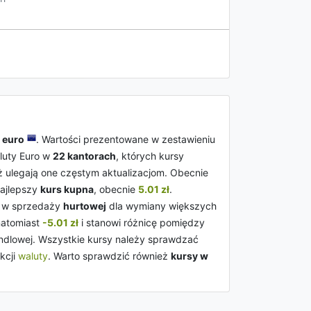
u
euro
. Wartości prezentowane w zestawieniu
luty Euro w
22 kantorach
, których kursy
ż ulegają one częstym aktualizacjom. Obecnie
najlepszy
kurs kupna
, obecnie
5.01 zł
.
y w sprzedaży
hurtowej
dla wymiany większych
 natomiast
-5.01 zł
i stanowi różnicę pomiędzy
andlowej. Wszystkie kursy należy sprawdzać
kcji
waluty
. Warto sprawdzić również
kursy w