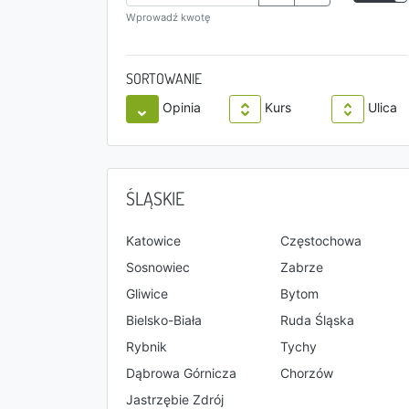
Wprowadź kwotę
SORTOWANIE
Opinia
Kurs
Ulica
ŚLĄSKIE
Katowice
Częstochowa
Sosnowiec
Zabrze
Gliwice
Bytom
Bielsko-Biała
Ruda Śląska
Rybnik
Tychy
Dąbrowa Górnicza
Chorzów
Jastrzębie Zdrój