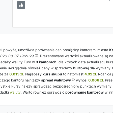
li powyżej umożliwia porównanie cen pomiędzy kantorami miasta
K
2026-08-07 19:21:29
. Prezentowane wartości aktualizowane są na
rzedaży waluty Euro w
3 kantorach
, dla których data aktualizacji kur
ienie uwzględnia również ceny w sprzedaży
hurtowej
dla wymiany zn
ze za
0.013 zł
. Najlepszy
kurs skupu
to natomiast
4.92 zł
. Różnica
czego kantoru najniższy
spread walutowy
wynosi
0.006 zł
. Pre
Wszystkie kursy należy sprawdzać bezpośrednio w punktach wymiany
kładki
waluty
. Warto również sprawdzić
porównanie kantorów
w in