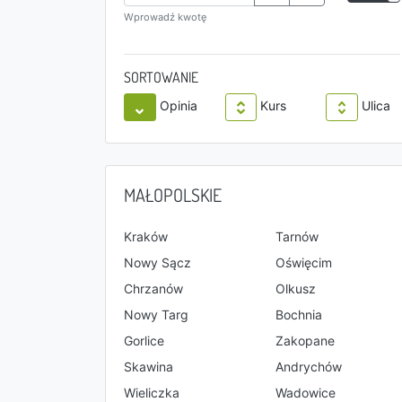
Wprowadź kwotę
SORTOWANIE
Opinia
Kurs
Ulica
MAŁOPOLSKIE
Kraków
Tarnów
Nowy Sącz
Oświęcim
Chrzanów
Olkusz
Nowy Targ
Bochnia
Gorlice
Zakopane
Skawina
Andrychów
Wieliczka
Wadowice