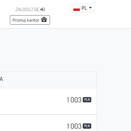
PL
ZALOGUJ SIĘ
Promuj kantor
KA
1 003
PLN
1 003
PLN