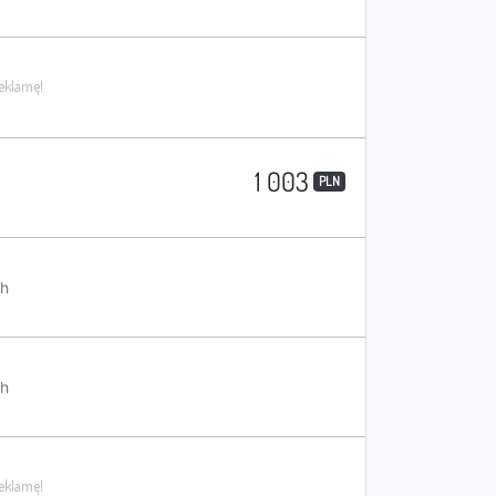
1 003
PLN
h
h