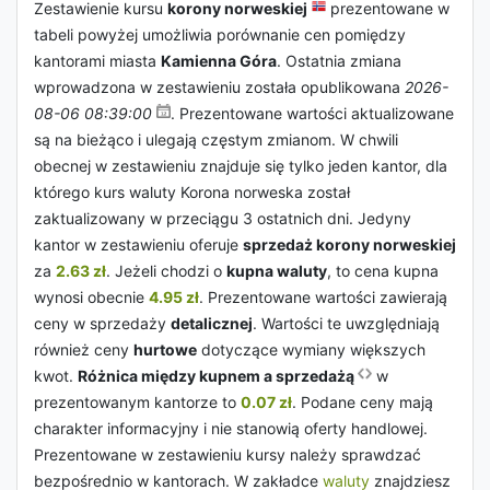
Zestawienie kursu
korony norweskiej
prezentowane w
tabeli powyżej umożliwia porównanie cen pomiędzy
kantorami miasta
Kamienna Góra
. Ostatnia zmiana
wprowadzona w zestawieniu została opublikowana
2026-
08-06 08:39:00
. Prezentowane wartości aktualizowane
są na bieżąco i ulegają częstym zmianom. W chwili
obecnej w zestawieniu znajduje się tylko jeden kantor, dla
którego kurs waluty Korona norweska został
zaktualizowany w przeciągu 3 ostatnich dni. Jedyny
kantor w zestawieniu oferuje
sprzedaż korony norweskiej
za
2.63 zł
. Jeżeli chodzi o
kupna waluty
, to cena kupna
wynosi obecnie
4.95 zł
. Prezentowane wartości zawierają
ceny w sprzedaży
detalicznej
. Wartości te uwzględniają
również ceny
hurtowe
dotyczące wymiany większych
kwot.
Różnica między kupnem a sprzedażą
w
prezentowanym kantorze to
0.07 zł
. Podane ceny mają
charakter informacyjny i nie stanowią oferty handlowej.
Prezentowane w zestawieniu kursy należy sprawdzać
bezpośrednio w kantorach. W zakładce
waluty
znajdziesz