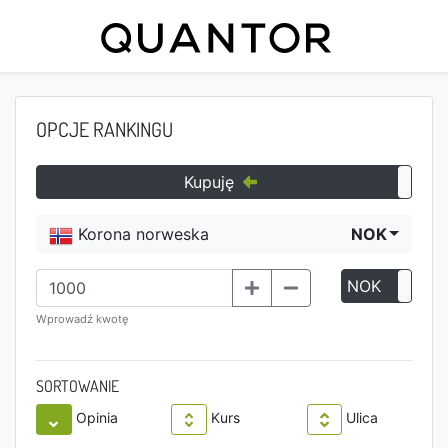
OPCJE RANKINGU
Kupuję
Korona norweska
NOK
NOK
P
Wprowadź kwotę
SORTOWANIE
Opinia
Kurs
Ulica