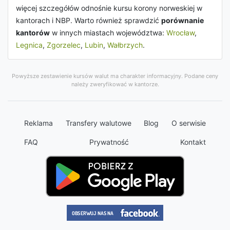
więcej szczegółów odnośnie kursu korony norweskiej w
kantorach i NBP. Warto również sprawdzić
porównanie
kantorów
w innych miastach województwa:
Wrocław
,
Legnica
,
Zgorzelec
,
Lubin
,
Wałbrzych
.
Powyższe zestawienie kursów walut ma charakter informacyjny. Podane ceny
należy zweryfikować w kantorze.
Reklama
Transfery walutowe
Blog
O serwisie
FAQ
Prywatność
Kontakt