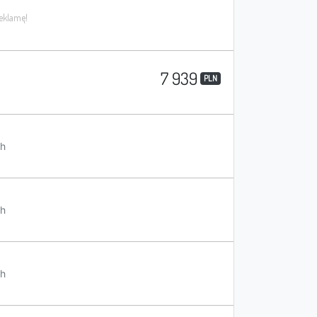
7 939
PLN
h
h
h