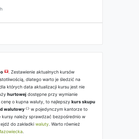
h
go
. Zestawienie aktualnych kursów
tliwością, dlatego warto je śledzić na
 dla których data aktualizacji kursu jest nie
daży
hurtowej
dostępne przy wymianie
i cenę o kupna waluty, to najlepszy
kurs skupu
ad walutowy
w pojedynczym kantorze to
kie kursy należy sprawdzać bezpośrednio w
zejdź do zakładki
waluty
. Warto również
Mazowiecka
.