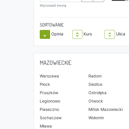
Wprowadź kwotę
SORTOWANIE
Opinia
Kurs
Ulica
MAZOWIECKIE
Warszawa
Radom
Płock
Siedlce
Pruszków
Ostrołęka
Legionowo
Otwock
Piaseczno
Mińsk Mazowiecki
Sochaczew
Wołomin
Mława