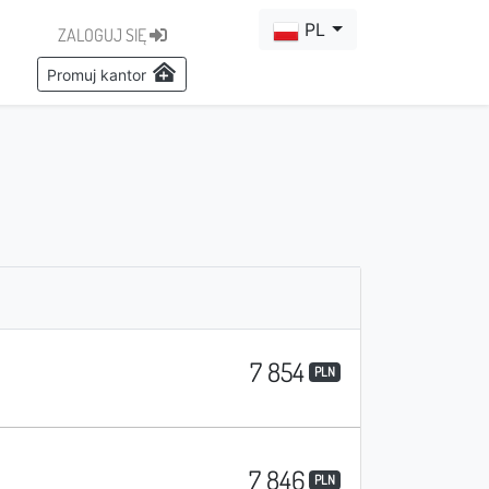
PL
ZALOGUJ SIĘ
Promuj kantor
7 854
PLN
7 846
PLN