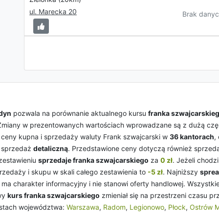
ul. Marecka 20
Brak danyc
dyn
pozwala na porównanie aktualnego kursu
franka szwajcarskie
Zmiany w prezentowanych wartościach wprowadzane są z dużą często
e ceny kupna i sprzedaży waluty Frank szwajcarski w
36 kantorach
,
ą sprzedaż
detaliczną
. Przedstawione ceny dotyczą również sprze
 zestawieniu
sprzedaje franka szwajcarskiego
za
0 zł
. Jeżeli chodz
zedaży i skupu w skali całego zestawienia to
-5 zł
. Najniższy
spre
 ma charakter informacyjny i nie stanowi oferty handlowej. Wszyst
owy
kurs franka szwajcarskiego
zmieniał się na przestrzeni czasu pr
stach województwa:
Warszawa
,
Radom
,
Legionowo
,
Płock
,
Ostrów 