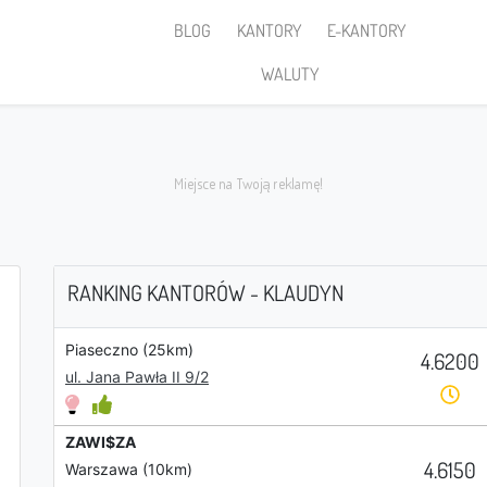
BLOG
KANTORY
E-KANTORY
WALUTY
RANKING KANTORÓW - KLAUDYN
Piaseczno (25km)
4.6200
Sprzedaję
ul. Jana Pawła II 9/2
ZAWI$ZA
4.6150
Warszawa (10km)
PLN