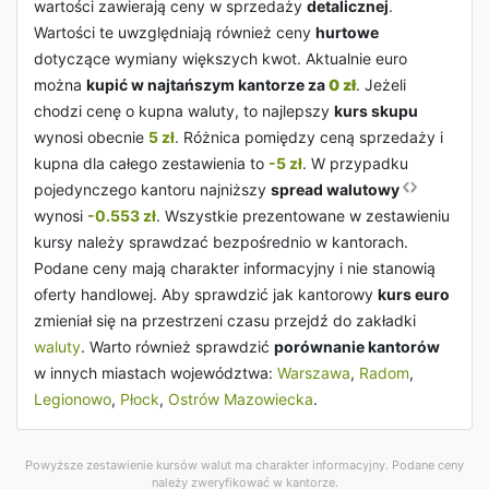
wartości zawierają ceny w sprzedaży
detalicznej
.
Wartości te uwzględniają również ceny
hurtowe
dotyczące wymiany większych kwot. Aktualnie euro
można
kupić w najtańszym kantorze za
0 zł
. Jeżeli
chodzi cenę o kupna waluty, to najlepszy
kurs skupu
wynosi obecnie
5 zł
. Różnica pomiędzy ceną sprzedaży i
kupna dla całego zestawienia to
-5 zł
. W przypadku
pojedynczego kantoru najniższy
spread walutowy
wynosi
-0.553 zł
. Wszystkie prezentowane w zestawieniu
kursy należy sprawdzać bezpośrednio w kantorach.
Podane ceny mają charakter informacyjny i nie stanowią
oferty handlowej. Aby sprawdzić jak kantorowy
kurs euro
zmieniał się na przestrzeni czasu przejdź do zakładki
waluty
. Warto również sprawdzić
porównanie kantorów
w innych miastach województwa:
Warszawa
,
Radom
,
Legionowo
,
Płock
,
Ostrów Mazowiecka
.
Powyższe zestawienie kursów walut ma charakter informacyjny. Podane ceny
należy zweryfikować w kantorze.