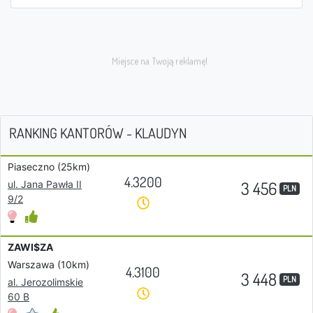
RANKING KANTORÓW - KLAUDYN
Piaseczno (25km)
4.3200
3 456
ul. Jana Pawła II
PLN
9/2
ZAWI$ZA
Warszawa (10km)
4.3100
3 448
PLN
al. Jerozolimskie
60 B