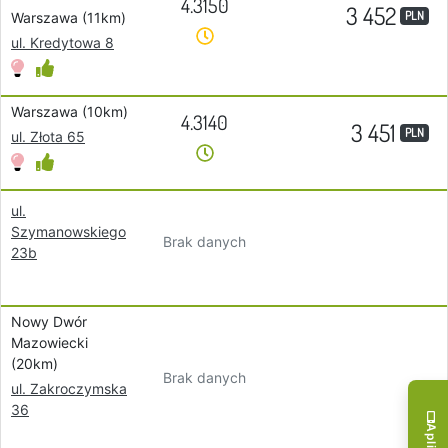
4.3150
3 452
PLN
Warszawa (11km)
ul. Kredytowa 8
Warszawa (10km)
4.3140
3 451
PLN
ul. Złota 65
ul.
Szymanowskiego
Brak danych
23b
Nowy Dwór
Mazowiecki
(20km)
Brak danych
ul. Zakroczymska
36