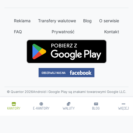
Reklama
Transfery walutowe
Blog
O serwisie
FAQ
Prywatność
Kontakt
© Quantor 2026
Android i Google Play są znakami towarowymi Google LLC.
KANTORY
E-KANTORY
WALUTY
BLOG
WIĘCEJ