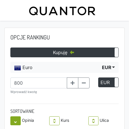
OPCJE RANKINGU
Kupuję
Euro
EUR
EUR
P
Wprowadź kwotę
SORTOWANIE
Opinia
Kurs
Ulica