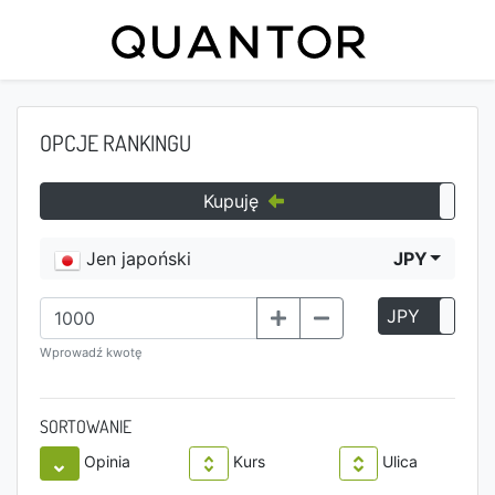
OPCJE RANKINGU
Kupuję
Jen japoński
JPY
JPY
P
Wprowadź kwotę
SORTOWANIE
Opinia
Kurs
Ulica