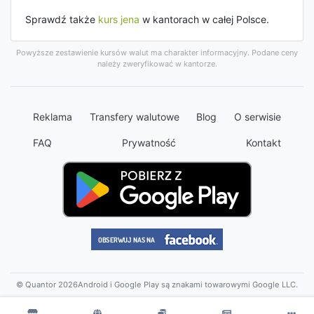
Sprawdź także
kurs jena
w kantorach w całej Polsce.
Powyższe zestawienie kursów walut ma charakter informacyjny. Podane ceny
należy zweryfikować w kantorze.
Reklama
Transfery walutowe
Blog
O serwisie
FAQ
Prywatność
Kontakt
© Quantor 2026
Android i Google Play są znakami towarowymi Google LLC.