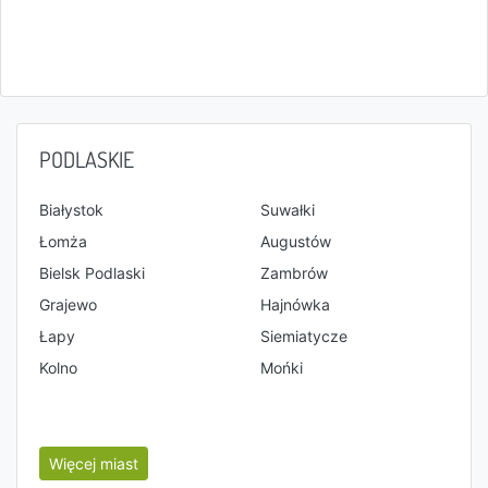
PODLASKIE
Białystok
Suwałki
Łomża
Augustów
Bielsk Podlaski
Zambrów
Grajewo
Hajnówka
Łapy
Siemiatycze
Kolno
Mońki
Więcej miast