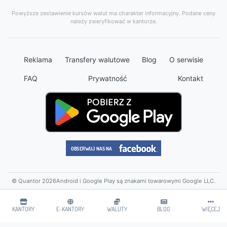
Powyższe zestawienie kursów walut ma charakter informacyjny. Podane ceny
należy zweryfikować w kantorze.
Reklama
Transfery walutowe
Blog
O serwisie
FAQ
Prywatność
Kontakt
© Quantor 2026
Android i Google Play są znakami towarowymi Google LLC.
KANTORY
E-KANTORY
WALUTY
BLOG
WIĘCEJ