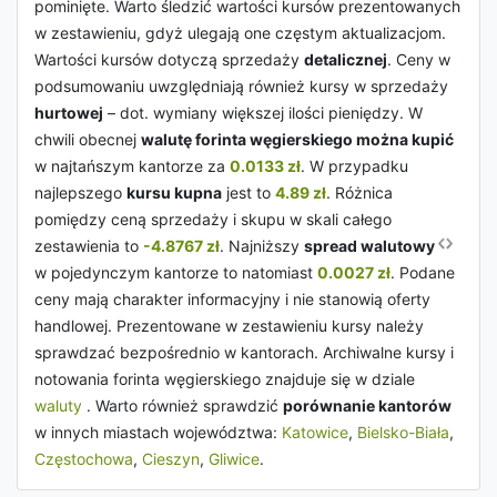
pominięte. Warto śledzić wartości kursów prezentowanych
w zestawieniu, gdyż ulegają one częstym aktualizacjom.
Wartości kursów dotyczą sprzedaży
detalicznej
. Ceny w
podsumowaniu uwzględniają również kursy w sprzedaży
hurtowej
– dot. wymiany większej ilości pieniędzy. W
chwili obecnej
walutę forinta węgierskiego można kupić
w najtańszym kantorze za
0.0133 zł
. W przypadku
najlepszego
kursu kupna
jest to
4.89 zł
. Różnica
pomiędzy ceną sprzedaży i skupu w skali całego
zestawienia to
-4.8767 zł
. Najniższy
spread walutowy
w pojedynczym kantorze to natomiast
0.0027 zł
. Podane
ceny mają charakter informacyjny i nie stanowią oferty
handlowej. Prezentowane w zestawieniu kursy należy
sprawdzać bezpośrednio w kantorach. Archiwalne kursy i
notowania forinta węgierskiego znajduje się w dziale
waluty
. Warto również sprawdzić
porównanie kantorów
w innych miastach województwa:
Katowice
,
Bielsko-Biała
,
Częstochowa
,
Cieszyn
,
Gliwice
.