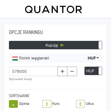
OPCJE RANKINGU
Kupuję
Forint węgierski
HUF
HUF
P
Wprowadź kwotę
SORTOWANIE
Opinia
Kurs
Ulica