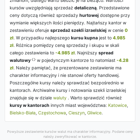
zmianom, dlatego warto śledzić je na bieżąco. Wartości
kursów uwzględniają sprzedaż
detaliczną
. Przedstawione
ceny dotyczą również sprzedaży
hurtowej
dostępne przy
wymianie większych ilości pieniędzy. Najtańszy kantor w
zestawieniu oferuje
sprzedaż szekli izraelskiej
w cenie
0
zł
. W przypadku najlepszego
kursu kupna
jest to
4.985
zł
. Różnica pomiędzy ceną sprzedaży i skupu w skali
całego zestawienia to
-4.985 zł
. Najniższy
spread
walutowy
w pojedynczym kantorze to natomiast
-4.28
zł
. Należy pamiętać, że prezentowane zestawienie ma
charakter informacyjny i nie stanowi oferty handlowej.
Poszczególne kursy należy sprawdzać bezpośrednio w
kantorach. Archiwalne kursy i notowania szekli izraelskiej
znajduje się w dziale
waluty
. Warto sprawdzić również
kursy w kantorach
innych miast województwa:
Katowice
,
Bielsko-Biała
,
Częstochowa
,
Cieszyn
,
Gliwice
.
Powyższe zestawienie kursów walut ma charakter informacyjny. Podane ceny
należy zweryfikować w kantorze.