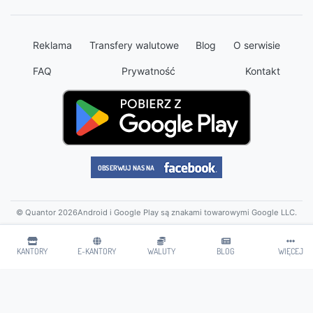
Reklama
Transfery walutowe
Blog
O serwisie
FAQ
Prywatność
Kontakt
© Quantor 2026
Android i Google Play są znakami towarowymi Google LLC.
KANTORY
E-KANTORY
WALUTY
BLOG
WIĘCEJ