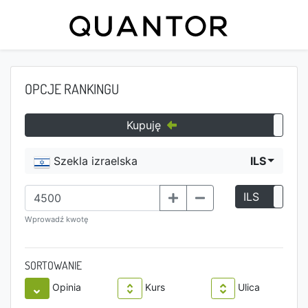
OPCJE RANKINGU
Kupuję
Szekla izraelska
ILS
ILS
P
Wprowadź kwotę
SORTOWANIE
Opinia
Kurs
Ulica