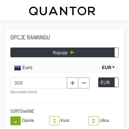
OPCJE RANKINGU
Kupuję
Euro
EUR
EUR
P
Wprowadź kwotę
SORTOWANIE
Opinia
Kurs
Ulica