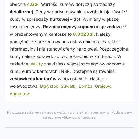
obecnie
4.6 zł
. Wartości kursów dotyczą sprzedaży
detalicznej
. Ceny w podsumowaniu uwzględniają również
kursy w sprzedaży
hurtowej
– dot. wymiany większej
ilości pieniędzy.
Różnica między kupnem a sprzedażą
w prezentowanym kantorze to
0.0023 zł
. Należy
pamiętać, że prezentowane zestawienie ma charakter
informacyjny i nie stanowi oferty handlowej. Poszczególne
kursy należy sprawdzać bezpośrednio w kantorach. W
zakładce
waluty
znajdziesz więcej szczegółów odnośnie
kursu euro w kantorach i NBP. Dostępne są również
zestawienia kantorów
w pozostałych miastach
województwa:
Białystok
,
Suwałki
,
Łomża
,
Grajewo
,
Augustów
.
Powyższe zestawienie kursów walut ma charakter informacyjny. Podane ceny
należy zweryfikować w kantorze.