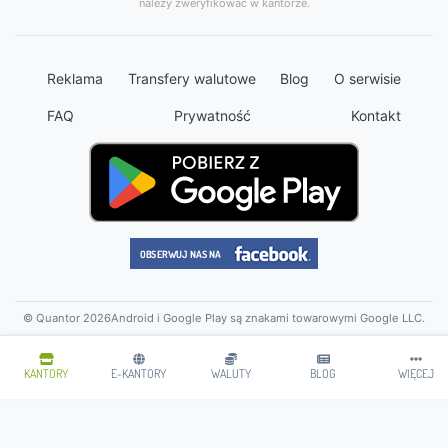
należy zweryfikować w kantorze.
Reklama
Transfery walutowe
Blog
O serwisie
FAQ
Prywatność
Kontakt
© Quantor 2026
Android i Google Play są znakami towarowymi Google LLC.
KANTORY
E-KANTORY
WALUTY
BLOG
WIĘCEJ