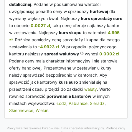
detalicznej
. Podane w podsumowaniu wartości
uwzględniają ponadto ceny w sprzedaży
hurtowej
dla
wymiany większych kwot. Najlepszy
kurs sprzedaży euro
to obecnie
0.0027 zł
, taką cenę oferuje najtańszy kantor
w zestawieniu. Najlepszy
kurs skupu
to natomiast
4.995
zł
. Różnica pomiędzy ceną sprzedaży i kupna dla całego
zestawienia to
-4.9923 zł
. W przypadku pojedynczego
kantoru najniższy
spread walutowy
wynosi
0.0002 zł
.
Podane ceny mają charakter informacyjny i nie stanowią
oferty handlowej. Prezentowane w zestawieniu kursy
należy sprawdzać bezpośrednio w kantorach. Aby
sprawdzić jak kantorowy
kurs euro
zmieniał się na
przestrzeni czasu przejdź do zakładki
waluty
. Warto
również sprawdzić
porównanie kantorów
w innych
miastach województwa:
Łódź
,
Pabianice
,
Sieradz
,
Skierniewice
,
Wieluń
.
Powyższe zestawienie kursów walut ma charakter informacyjny. Podane ceny