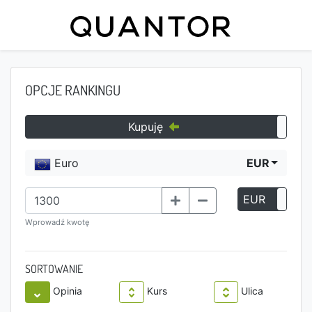
OPCJE RANKINGU
Kupuję
Euro
EUR
EUR
P
Wprowadź kwotę
SORTOWANIE
Opinia
Kurs
Ulica