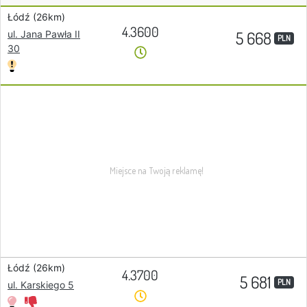
Łódź (26km)
4.3600
5 668
ul. Jana Pawła II
PLN
30
Łódź (26km)
4.3700
5 681
PLN
ul. Karskiego 5