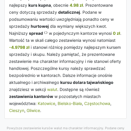
najlepszy
kurs kupna
, obecnie
4.98 zł
. Prezentowane
ceny dotyczą sprzedaży
detalicznej
. Podane w
podsumowaniu wartości uwzględniają ponadto ceny w
sprzedaży
hurtowej
dla wymiany większych kwot.
Najniższy
spread
w pojedynczym kantorze wynosi
0 zł
.
Wartość ta w skali całego zestawienia wynosi natomiast
-4.9798 zł
i stanowi różnicę pomiędzy najlepszym kursem
sprzedaży i skupu. Należy pamiętać, że prezentowane
zestawienie ma charakter informacyjny i nie stanowi oferty
handlowej. Poszczególne kursy należy sprawdzać
bezpośrednio w kantorach. Dalsze informacje onośnie
aktualnego i archiwalnego
kursu dolara tajwańskiego
znajdziesz w sekcji
walut
. Dostępne są również
zestawienia kantorów
w pozostałych miastach
województwa:
Katowice
,
Bielsko-Biała
,
Częstochowa
,
Cieszyn
,
Gliwice
.
Powyższe zestawienie kursów walut ma charakter informacyjny. Podane ceny