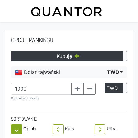
OPCJE RANKINGU
Kupuję
Dolar tajwański
TWD
TWD
P
Wprowadź kwotę
SORTOWANIE
Opinia
Kurs
Ulica