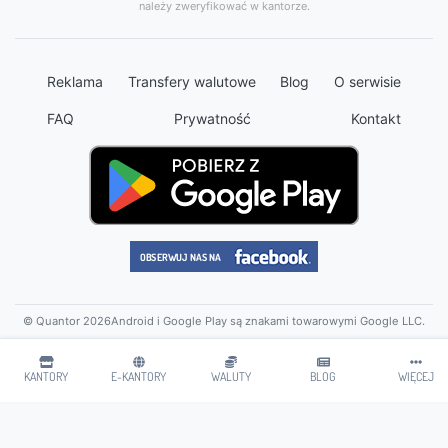
należy zweryfikować w kantorze.
Reklama
Transfery walutowe
Blog
O serwisie
FAQ
Prywatność
Kontakt
© Quantor 2026
Android i Google Play są znakami towarowymi Google LLC.
KANTORY
E-KANTORY
WALUTY
BLOG
WIĘCEJ