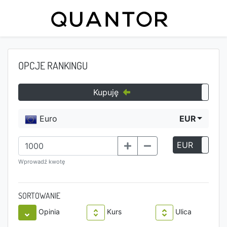
OPCJE RANKINGU
Kupuję
Euro
EUR
EUR
P
Wprowadź kwotę
SORTOWANIE
Opinia
Kurs
Ulica