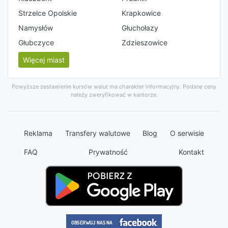
Strzelce Opolskie
Krapkowice
Namysłów
Głuchołazy
Głubczyce
Zdzieszowice
Więcej miast
Powyższe zestawienie kursów walut ma charakter informacyjny. Podane ceny
należy zweryfikować w kantorze.
Reklama
Transfery walutowe
Blog
O serwisie
FAQ
Prywatność
Kontakt