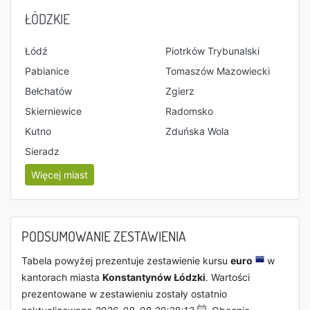
ŁÓDZKIE
Łódź
Piotrków Trybunalski
Pabianice
Tomaszów Mazowiecki
Bełchatów
Zgierz
Skierniewice
Radomsko
Kutno
Zduńska Wola
Sieradz
Więcej miast
PODSUMOWANIE ZESTAWIENIA
Tabela powyżej prezentuje zestawienie kursu
euro
w
kantorach miasta
Konstantynów Łódzki
. Wartości
prezentowane w zestawieniu zostały ostatnio