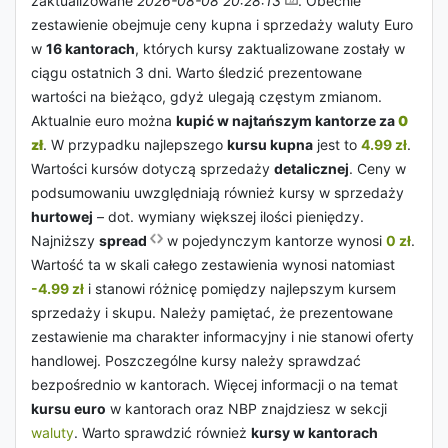
zaktualizowane
2026-08-08 20:28:13
. Obecnie
zestawienie obejmuje ceny kupna i sprzedaży waluty Euro
w
16 kantorach
, których kursy zaktualizowane zostały w
ciągu ostatnich 3 dni. Warto śledzić prezentowane
wartości na bieżąco, gdyż ulegają częstym zmianom.
Aktualnie euro można
kupić w najtańszym kantorze za
0
zł
. W przypadku najlepszego
kursu kupna
jest to
4.99 zł
.
Wartości kursów dotyczą sprzedaży
detalicznej
. Ceny w
podsumowaniu uwzględniają również kursy w sprzedaży
hurtowej
– dot. wymiany większej ilości pieniędzy.
Najniższy
spread
w pojedynczym kantorze wynosi
0 zł
.
Wartość ta w skali całego zestawienia wynosi natomiast
-4.99 zł
i stanowi różnicę pomiędzy najlepszym kursem
sprzedaży i skupu. Należy pamiętać, że prezentowane
zestawienie ma charakter informacyjny i nie stanowi oferty
handlowej. Poszczególne kursy należy sprawdzać
bezpośrednio w kantorach. Więcej informacji o na temat
kursu euro
w kantorach oraz NBP znajdziesz w sekcji
waluty
. Warto sprawdzić również
kursy w kantorach