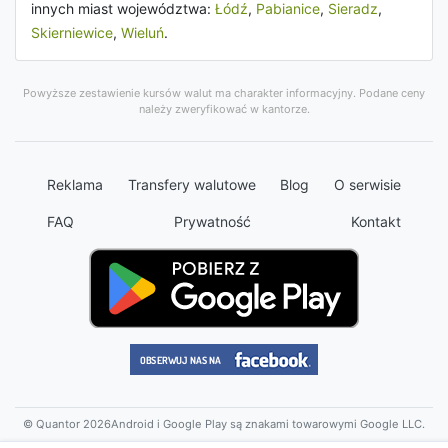
innych miast województwa:
Łódź
,
Pabianice
,
Sieradz
,
Skierniewice
,
Wieluń
.
Powyższe zestawienie kursów walut ma charakter informacyjny. Podane ceny
należy zweryfikować w kantorze.
Reklama
Transfery walutowe
Blog
O serwisie
FAQ
Prywatność
Kontakt
© Quantor 2026
Android i Google Play są znakami towarowymi Google LLC.