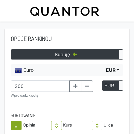
OPCJE RANKINGU
Kupuję
Euro
EUR
EUR
P
Wprowadź kwotę
SORTOWANIE
Opinia
Kurs
Ulica