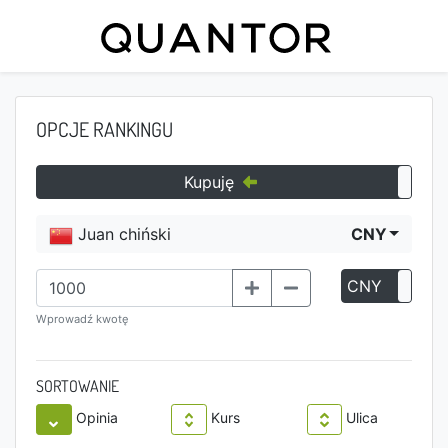
OPCJE RANKINGU
Kupuję
Juan chiński
CNY
CNY
P
Wprowadź kwotę
SORTOWANIE
Opinia
Kurs
Ulica