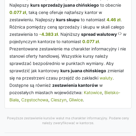
Najlepszy
kurs sprzedaży juana chińskiego
to obecnie
0.077 zł
, taką cenę oferuje najtańszy kantor w
zestawieniu. Najlepszy
kurs skupu
to natomiast
4.46 zł
.
Różnica pomiędzy ceną sprzedaży i skupu w skali całego
zestawienia to
-4.383 zł
. Najniższy
spread walutowy
w
pojedynczym kantorze to natomiast
0.077 zł
.
Prezentowane zestawienie ma charakter informacyjny i nie
stanowi oferty handlowej. Wszystkie kursy należy
sprawdzać bezpośrednio w punktach wymiany. Aby
sprawdzić jak kantorowy
kurs juana chińskiego
zmieniał
się na przestrzeni czasu przejdź do zakładki
waluty
.
Dostępne są również
zestawienia kantorów
w
pozostałych miastach województwa:
Katowice
,
Bielsko-
Biała
,
Częstochowa
,
Cieszyn
,
Gliwice
.
Powyższe zestawienie kursów walut ma charakter informacyjny. Podane ceny
należy zweryfikować w kantorze.