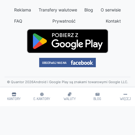
Reklama
Transfery walutowe
Blog
O serwisie
FAQ
Prywatność
Kontakt
© Quantor 2026
Android i Google Play są znakami towarowymi Google LLC.
KANTORY
E-KANTORY
WALUTY
BLOG
WIĘCEJ