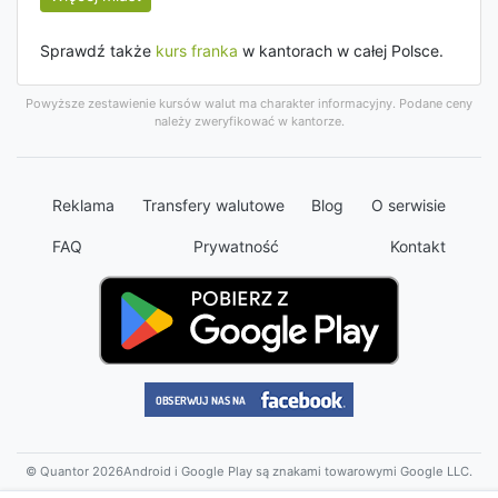
Sprawdź także
kurs franka
w kantorach w całej Polsce.
Powyższe zestawienie kursów walut ma charakter informacyjny. Podane ceny
należy zweryfikować w kantorze.
Reklama
Transfery walutowe
Blog
O serwisie
FAQ
Prywatność
Kontakt
© Quantor 2026
Android i Google Play są znakami towarowymi Google LLC.