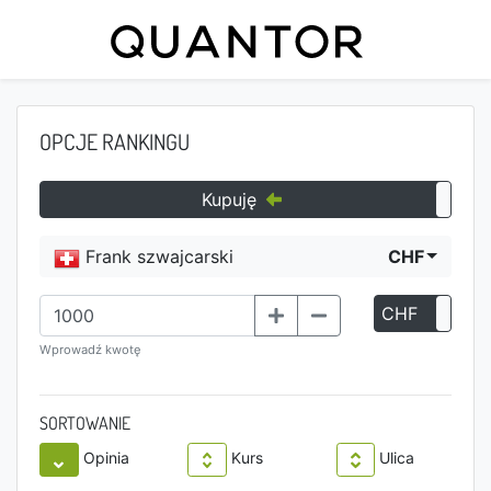
OPCJE RANKINGU
Kupuję
Frank szwajcarski
CHF
CHF
P
Wprowadź kwotę
SORTOWANIE
Opinia
Kurs
Ulica