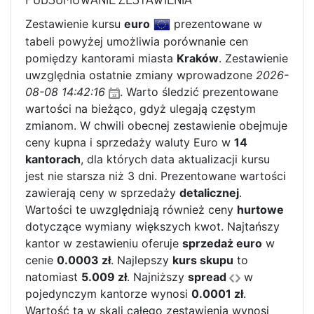
Zestawienie kursu
euro
prezentowane w
tabeli powyżej umożliwia porównanie cen
pomiędzy kantorami miasta
Kraków
. Zestawienie
uwzględnia ostatnie zmiany wprowadzone
2026-
08-08 14:42:16
. Warto śledzić prezentowane
wartości na bieżąco, gdyż ulegają częstym
zmianom. W chwili obecnej zestawienie obejmuje
ceny kupna i sprzedaży waluty Euro w
14
kantorach
, dla których data aktualizacji kursu
jest nie starsza niż 3 dni. Prezentowane wartości
zawierają ceny w sprzedaży
detalicznej
.
Wartości te uwzględniają również ceny
hurtowe
dotyczące wymiany większych kwot. Najtańszy
kantor w zestawieniu oferuje
sprzedaż euro
w
cenie
0.0003 zł
. Najlepszy
kurs skupu
to
natomiast
5.009 zł
. Najniższy
spread
w
pojedynczym kantorze wynosi
0.0001 zł
.
Wartość ta w skali całego zestawienia wynosi