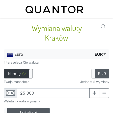
Wymiana waluty
Kraków
Euro
EUR
Interesująca Cię waluta
Kupuję
Sprzedaję
PLN
EUR
Twoja transakcja
Jednostki wymiany
PLN
Waluta i kwota wymiany
Lokalizuj