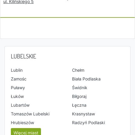
ul. Kilińskiego 5
LUBELSKIE
Lublin
Chełm
Zamośc
Biała Podlaska
Puławy
Świdnik
Łuków
Biłgoraj
Lubartów
Łęczna
Tomaszów Lubelski
Krasnystaw
Hrubieszów
Radzyń Podlaski
Więcej miast