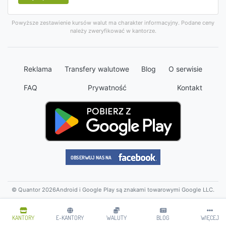
Powyższe zestawienie kursów walut ma charakter informacyjny. Podane ceny
należy zweryfikować w kantorze.
Reklama
Transfery walutowe
Blog
O serwisie
FAQ
Prywatność
Kontakt
© Quantor 2026
Android i Google Play są znakami towarowymi Google LLC.
KANTORY
E-KANTORY
WALUTY
BLOG
WIĘCEJ