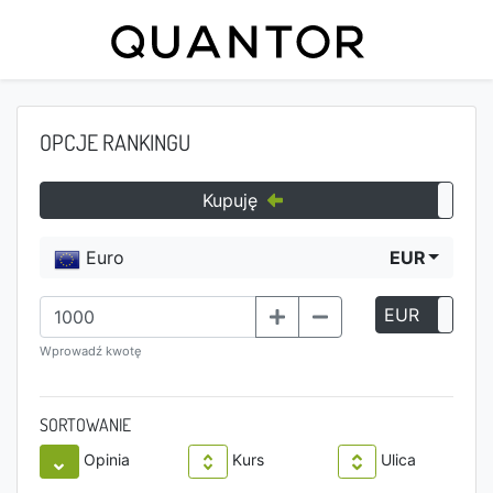
OPCJE RANKINGU
Kupuję
Euro
EUR
EUR
P
Wprowadź kwotę
SORTOWANIE
Opinia
Kurs
Ulica