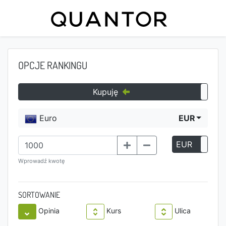
OPCJE RANKINGU
Kupuję
Euro
EUR
EUR
P
Wprowadź kwotę
SORTOWANIE
Opinia
Kurs
Ulica