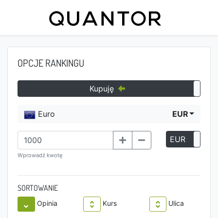
OPCJE RANKINGU
Kupuję
Euro
EUR
EUR
P
Wprowadź kwotę
SORTOWANIE
Opinia
Kurs
Ulica