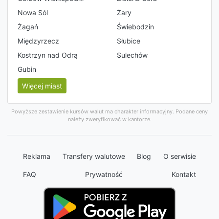
Nowa Sól
Żary
Żagań
Świebodzin
Międzyrzecz
Słubice
Kostrzyn nad Odrą
Sulechów
Gubin
Więcej miast
Powyższe zestawienie kursów walut ma charakter informacyjny. Podane ceny
należy zweryfikować w kantorze.
Reklama
Transfery walutowe
Blog
O serwisie
FAQ
Prywatność
Kontakt