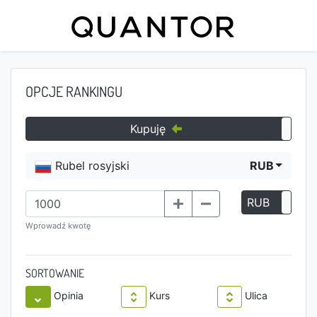
OPCJE RANKINGU
Kupuję
Rubel rosyjski
RUB
RUB
P
Wprowadź kwotę
SORTOWANIE
Opinia
Kurs
Ulica