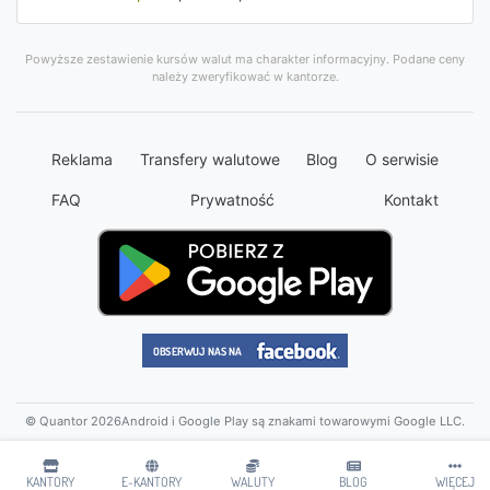
Powyższe zestawienie kursów walut ma charakter informacyjny. Podane ceny
należy zweryfikować w kantorze.
Reklama
Transfery walutowe
Blog
O serwisie
FAQ
Prywatność
Kontakt
© Quantor 2026
Android i Google Play są znakami towarowymi Google LLC.
KANTORY
E-KANTORY
WALUTY
BLOG
WIĘCEJ