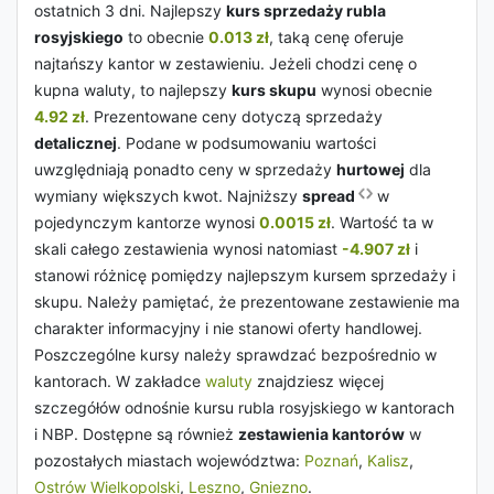
ostatnich 3 dni. Najlepszy
kurs sprzedaży rubla
rosyjskiego
to obecnie
0.013 zł
, taką cenę oferuje
najtańszy kantor w zestawieniu. Jeżeli chodzi cenę o
kupna waluty, to najlepszy
kurs skupu
wynosi obecnie
4.92 zł
. Prezentowane ceny dotyczą sprzedaży
detalicznej
. Podane w podsumowaniu wartości
uwzględniają ponadto ceny w sprzedaży
hurtowej
dla
wymiany większych kwot. Najniższy
spread
w
pojedynczym kantorze wynosi
0.0015 zł
. Wartość ta w
skali całego zestawienia wynosi natomiast
-4.907 zł
i
stanowi różnicę pomiędzy najlepszym kursem sprzedaży i
skupu. Należy pamiętać, że prezentowane zestawienie ma
charakter informacyjny i nie stanowi oferty handlowej.
Poszczególne kursy należy sprawdzać bezpośrednio w
kantorach. W zakładce
waluty
znajdziesz więcej
szczegółów odnośnie kursu rubla rosyjskiego w kantorach
i NBP. Dostępne są również
zestawienia kantorów
w
pozostałych miastach województwa:
Poznań
,
Kalisz
,
Ostrów Wielkopolski
,
Leszno
,
Gniezno
.