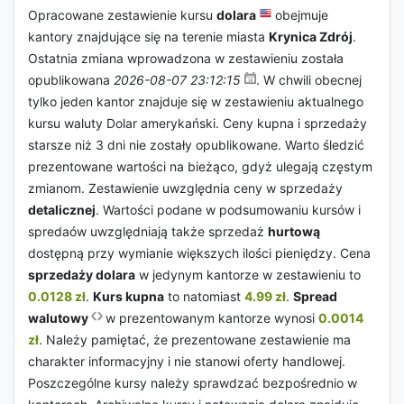
Opracowane zestawienie kursu
dolara
obejmuje
kantory znajdujące się na terenie miasta
Krynica Zdrój
.
Ostatnia zmiana wprowadzona w zestawieniu została
opublikowana
2026-08-07 23:12:15
. W chwili obecnej
tylko jeden kantor znajduje się w zestawieniu aktualnego
kursu waluty Dolar amerykański. Ceny kupna i sprzedaży
starsze niż 3 dni nie zostały opublikowane. Warto śledzić
prezentowane wartości na bieżąco, gdyż ulegają częstym
zmianom. Zestawienie uwzględnia ceny w sprzedaży
detalicznej
. Wartości podane w podsumowaniu kursów i
spredaów uwzględniają także sprzedaż
hurtową
dostępną przy wymianie większych ilości pieniędzy. Cena
sprzedaży dolara
w jedynym kantorze w zestawieniu to
0.0128 zł
.
Kurs kupna
to natomiast
4.99 zł
.
Spread
walutowy
w prezentowanym kantorze wynosi
0.0014
zł
. Należy pamiętać, że prezentowane zestawienie ma
charakter informacyjny i nie stanowi oferty handlowej.
Poszczególne kursy należy sprawdzać bezpośrednio w