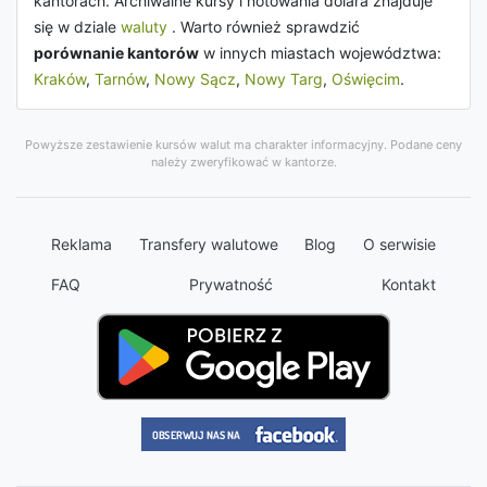
kantorach. Archiwalne kursy i notowania dolara znajduje
się w dziale
waluty
. Warto również sprawdzić
porównanie kantorów
w innych miastach województwa:
Kraków
,
Tarnów
,
Nowy Sącz
,
Nowy Targ
,
Oświęcim
.
Powyższe zestawienie kursów walut ma charakter informacyjny. Podane ceny
należy zweryfikować w kantorze.
Reklama
Transfery walutowe
Blog
O serwisie
FAQ
Prywatność
Kontakt