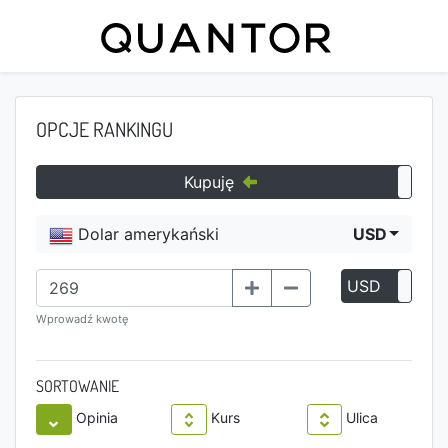
OPCJE RANKINGU
Kupuję
Dolar amerykański
USD
USD
P
Wprowadź kwotę
SORTOWANIE
Opinia
Kurs
Ulica