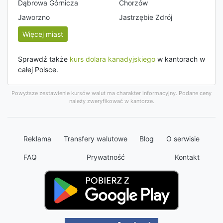
Dąbrowa Górnicza
Chorzów
Jaworzno
Jastrzębie Zdrój
Więcej miast
Sprawdź także
kurs dolara kanadyjskiego
w kantorach w
całej Polsce.
Powyższe zestawienie kursów walut ma charakter informacyjny. Podane ceny
należy zweryfikować w kantorze.
Reklama
Transfery walutowe
Blog
O serwisie
FAQ
Prywatność
Kontakt