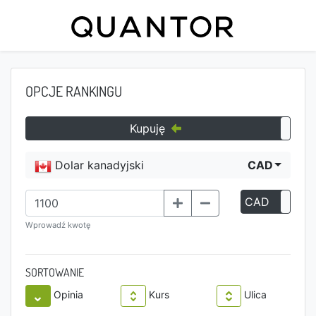
OPCJE RANKINGU
Kupuję
Dolar kanadyjski
CAD
CAD
P
Wprowadź kwotę
SORTOWANIE
Opinia
Kurs
Ulica