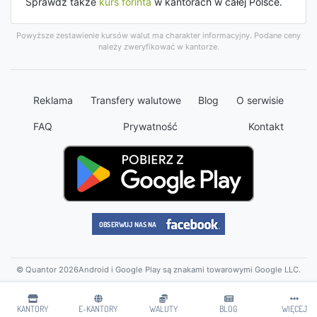
Sprawdź także
kurs forinta
w kantorach w całej Polsce.
Powyższe zestawienie kursów walut ma charakter informacyjny. Podane ceny
należy zweryfikować w kantorze.
Reklama
Transfery walutowe
Blog
O serwisie
FAQ
Prywatność
Kontakt
© Quantor 2026
Android i Google Play są znakami towarowymi Google LLC.
KANTORY
E-KANTORY
WALUTY
BLOG
WIĘCEJ