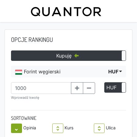
OPCJE RANKINGU
Kupuję
Forint węgierski
HUF
HUF
P
Wprowadź kwotę
SORTOWANIE
Opinia
Kurs
Ulica