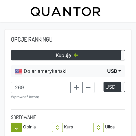
OPCJE RANKINGU
Kupuję
Dolar amerykański
USD
USD
P
Wprowadź kwotę
SORTOWANIE
Opinia
Kurs
Ulica