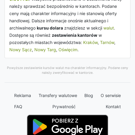
należy sprawdzać bezpośrednio w kantorach. Podane
ceny mają charakter informacyjny i nie stanowią oferty
handlowej. Dalsze informacje onośnie aktualnego i
archiwalnego
kursu dolara
znajdziesz w sekcji
walut
.
Dostępne są również
zestawienia kantorów
w
pozostałych miastach województwa:
Kraków
,
Tarnów
,
Nowy Sącz
,
Nowy Targ
,
Oświęcim
.
Powyższe zestawienie kursów walut ma charakter informacyjny. Podane ceny
należy zweryfikować w kantorze.
Reklama
Transfery walutowe
Blog
O serwisie
FAQ
Prywatność
Kontakt