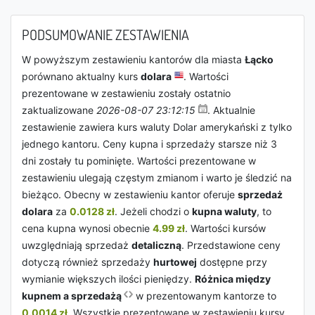
PODSUMOWANIE ZESTAWIENIA
W powyższym zestawieniu kantorów dla miasta
Łącko
porównano aktualny kurs
dolara
. Wartości
prezentowane w zestawieniu zostały ostatnio
zaktualizowane
2026-08-07 23:12:15
. Aktualnie
zestawienie zawiera kurs waluty Dolar amerykański z tylko
jednego kantoru. Ceny kupna i sprzedaży starsze niż 3
dni zostały tu pominięte. Wartości prezentowane w
zestawieniu ulegają częstym zmianom i warto je śledzić na
bieżąco. Obecny w zestawieniu kantor oferuje
sprzedaż
dolara
za
0.0128 zł
. Jeżeli chodzi o
kupna waluty
, to
cena kupna wynosi obecnie
4.99 zł
. Wartości kursów
uwzględniają sprzedaż
detaliczną
. Przedstawione ceny
dotyczą również sprzedaży
hurtowej
dostępne przy
wymianie większych ilości pieniędzy.
Różnica między
kupnem a sprzedażą
w prezentowanym kantorze to
0.0014 zł
. Wszystkie prezentowane w zestawieniu kursy