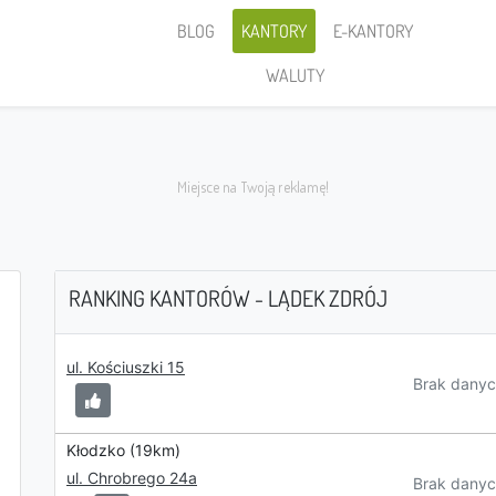
BLOG
KANTORY
E-KANTORY
WALUTY
RANKING KANTORÓW - LĄDEK ZDRÓJ
Sprzedaję
ul. Kościuszki 15
Brak danyc
Kłodzko (19km)
ul. Chrobrego 24a
PLN
Brak danyc