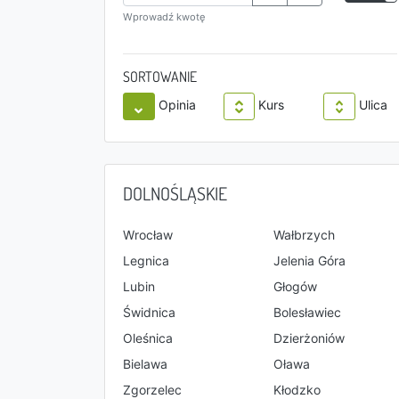
Wprowadź kwotę
SORTOWANIE
Opinia
Kurs
Ulica
DOLNOŚLĄSKIE
Wrocław
Wałbrzych
Legnica
Jelenia Góra
Lubin
Głogów
Świdnica
Bolesławiec
Oleśnica
Dzierżoniów
Bielawa
Oława
Zgorzelec
Kłodzko