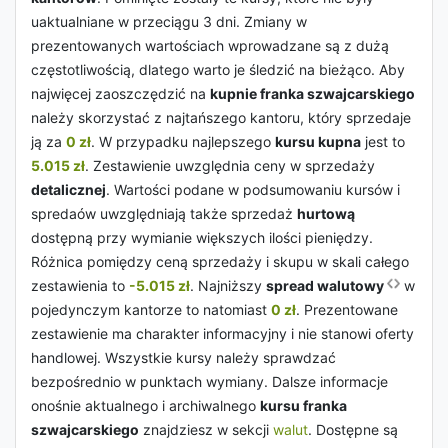
uaktualniane w przeciągu 3 dni. Zmiany w
prezentowanych wartościach wprowadzane są z dużą
częstotliwością, dlatego warto je śledzić na bieżąco. Aby
najwięcej zaoszczędzić na
kupnie franka szwajcarskiego
należy skorzystać z najtańszego kantoru, który sprzedaje
ją za
0 zł
. W przypadku najlepszego
kursu kupna
jest to
5.015 zł
. Zestawienie uwzględnia ceny w sprzedaży
detalicznej
. Wartości podane w podsumowaniu kursów i
spredaów uwzględniają także sprzedaż
hurtową
dostępną przy wymianie większych ilości pieniędzy.
Różnica pomiędzy ceną sprzedaży i skupu w skali całego
zestawienia to
-5.015 zł
. Najniższy
spread walutowy
w
pojedynczym kantorze to natomiast
0 zł
. Prezentowane
zestawienie ma charakter informacyjny i nie stanowi oferty
handlowej. Wszystkie kursy należy sprawdzać
bezpośrednio w punktach wymiany. Dalsze informacje
onośnie aktualnego i archiwalnego
kursu franka
szwajcarskiego
znajdziesz w sekcji
walut
. Dostępne są