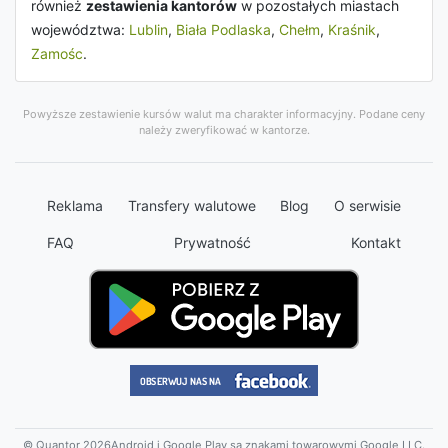
również
zestawienia kantorów
w pozostałych miastach
województwa:
Lublin
,
Biała Podlaska
,
Chełm
,
Kraśnik
,
Zamośc
.
Powyższe zestawienie kursów walut ma charakter informacyjny. Podane ceny
należy zweryfikować w kantorze.
Reklama
Transfery walutowe
Blog
O serwisie
FAQ
Prywatność
Kontakt
© Quantor 2026
Android i Google Play są znakami towarowymi Google LLC.