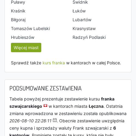
Puławy
Świdnik
Kraśnik
Łuków
Biłgoraj
Lubartów
Tomaszów Lubelski
Krasnystaw
Hrubieszów
Radzyń Podlaski
Więcej miast
Sprawdź także
kurs franka
w kantorach w całej Polsce.
PODSUMOWANIE ZESTAWIENIA
Tabela powyżej prezentuje zestawienie kursu
franka
szwajcarskiego
w kantorach miasta
Łęczna
. Ostatnia
zmiana wprowadzona w zestawieniu została opublikowana
2026-08-10 22:28:11
. Obecnie zestawienie uwzględnia
ceny kupna i sprzedaży waluty Frank szwajcarski z
6
kantorów
. Pominięte zostały te kursy, które nie były