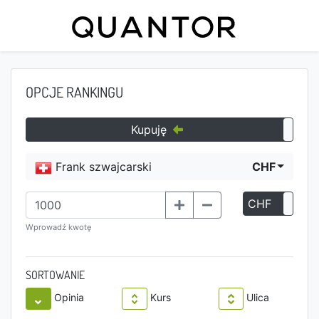
OPCJE RANKINGU
Kupuję
Frank szwajcarski
CHF
CHF
P
Wprowadź kwotę
SORTOWANIE
Opinia
Kurs
Ulica