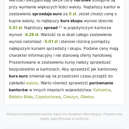
przy wymianie większych ilości waluty. Najtańszy kantor w
zestawieniu
sprzedaje euro
za
0 zł
. Jeżeli chodzi cenę o
kupna waluty, to najlepszy
kurs skupu
wynosi obecnie
5.01 zł
. Najniższy
spread
w pojedynczym kantorze
wynosi
-4.28 zł
. Wartość ta w skali całego zestawienia
wynosi natomiast
-5.01 zł
i stanowi różnicę pomiędzy
najlepszym kursem sprzedaży i skupu. Podane ceny mają
charakter informacyjny i nie stanowią oferty handlowej.
Prezentowane w zestawieniu kursy należy sprawdzać
bezpośrednio w kantorach. Aby sprawdzić jak kantorowy
kurs euro
zmieniał się na przestrzeni czasu przejdź do
zakładki
waluty
. Warto również sprawdzić
porównanie
kantorów
w innych miastach województwa:
Katowice
,
Bielsko-Biała
,
Częstochowa
,
Cieszyn
,
Gliwice
.
Powyższe zestawienie kursów walut ma charakter informacyjny. Podane ceny
należy zweryfikować w kantorze.