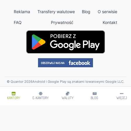
Reklama
Transfery walutowe
Blog
O serwisie
FAQ
Prywatność
Kontakt
© Quantor 2026
Android i Google Play są znakami towarowymi Google LLC.
KANTORY
E-KANTORY
WALUTY
BLOG
WIĘCEJ