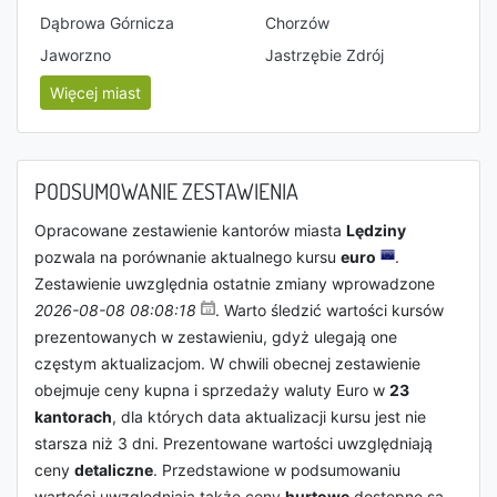
Dąbrowa Górnicza
Chorzów
Jaworzno
Jastrzębie Zdrój
Więcej miast
PODSUMOWANIE ZESTAWIENIA
Opracowane zestawienie kantorów miasta
Lędziny
pozwala na porównanie aktualnego kursu
euro
.
Zestawienie uwzględnia ostatnie zmiany wprowadzone
2026-08-08 08:08:18
. Warto śledzić wartości kursów
prezentowanych w zestawieniu, gdyż ulegają one
częstym aktualizacjom. W chwili obecnej zestawienie
obejmuje ceny kupna i sprzedaży waluty Euro w
23
kantorach
, dla których data aktualizacji kursu jest nie
starsza niż 3 dni. Prezentowane wartości uwzględniają
ceny
detaliczne
. Przedstawione w podsumowaniu
wartości uwzględniają także ceny
hurtowe
dostępne są