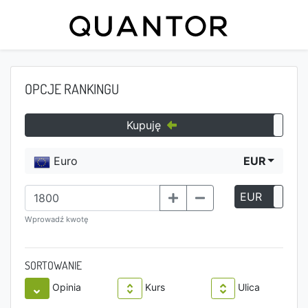
OPCJE RANKINGU
Kupuję
Euro
EUR
EUR
P
Wprowadź kwotę
SORTOWANIE
Opinia
Kurs
Ulica