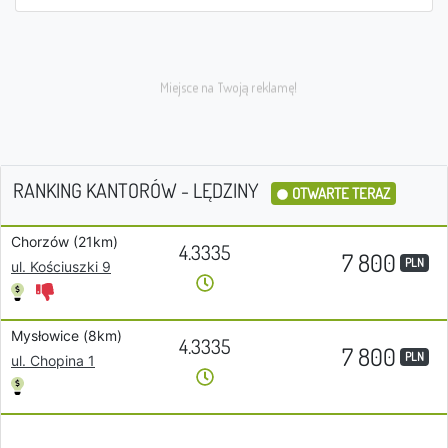
RANKING KANTORÓW - LĘDZINY
OTWARTE TERAZ
Chorzów (21km)
4.3335
7 800
PLN
ul. Kościuszki 9
Mysłowice (8km)
4.3335
7 800
PLN
ul. Chopina 1