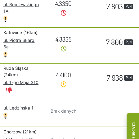
4.3350
7 803
ul. Broniewskiego
PLN
1A
Katowice (16km)
4.3335
7 800
ul. Piotra Skargi
PLN
6a
Ruda Śląska
4.4100
(24km)
7 938
PLN
ul. 1-go Maja 310
ul. Lędzińska 1
Brak danych
Chorzów (21km)