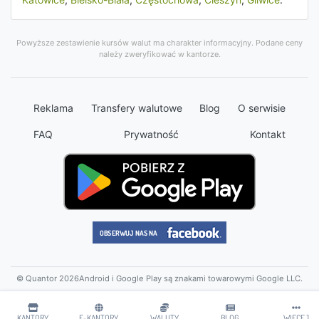
Powyższe zestawienie kursów walut ma charakter informacyjny. Podane ceny
należy zweryfikować w kantorze.
Reklama
Transfery walutowe
Blog
O serwisie
FAQ
Prywatność
Kontakt
© Quantor 2026
Android i Google Play są znakami towarowymi Google LLC.
KANTORY
E-KANTORY
WALUTY
BLOG
WIĘCEJ