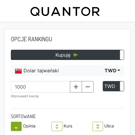
OPCJE RANKINGU
Kupuję
Dolar tajwański
TWD
TWD
P
Wprowadź kwotę
SORTOWANIE
Opinia
Kurs
Ulica