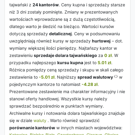
tajwański z
24 kantorów
. Ceny kupna i sprzedaży starsze
niż 3 dni zostały pominięte. Zmiany w prezentowanych
wartościach wprowadzane są z dużą częstotliwością,
dlatego warto je śledzić na bieżąco. Wartości kursów
dotyczą sprzedaży
detalicznej
. Ceny w podsumowaniu
uwzględniają również kursy w sprzedaży
hurtowej
– dot.
wymiany większej ilości pieniędzy. Najtańszy kantor w
zestawieniu
sprzedaje dolara tajwańskiego
za
0 zł
. W
przypadku najlepszego
kursu kupna
jest to
5.01 zł
.
Różnica pomiędzy ceną sprzedaży i skupu w skali całego
zestawienia to
-5.01 zł
. Najniższy
spread walutowy
w
pojedynczym kantorze to natomiast
-4.28 zł
.
Prezentowane zestawienie ma charakter informacyjny i nie
stanowi oferty handlowej. Wszystkie kursy należy
sprawdzać bezpośrednio w punktach wymiany.
Archiwalne kursy i notowania dolara tajwańskiego znajduje
się w dziale
waluty
. Warto również sprawdzić
porównanie kantorów
w innych miastach województwa:
Katowice
,
Bielsko-Biała
,
Częstochowa
,
Cieszyn
,
Gliwice
.