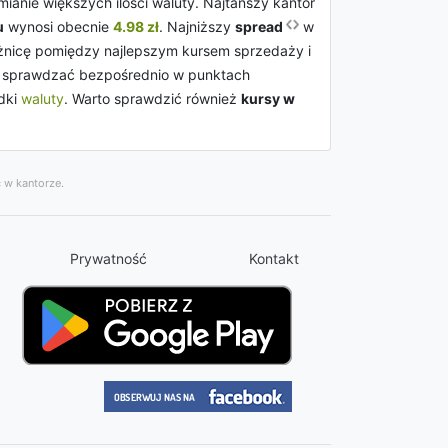
anie większych ilości waluty. Najtańszy kantor
u
wynosi obecnie
4.98 zł
. Najniższy
spread
w
óżnicę pomiędzy najlepszym kursem sprzedaży i
eży sprawdzać bezpośrednio w punktach
adki
waluty
. Warto sprawdzić również
kursy w
 w kantorze.
Prywatność
Kontakt