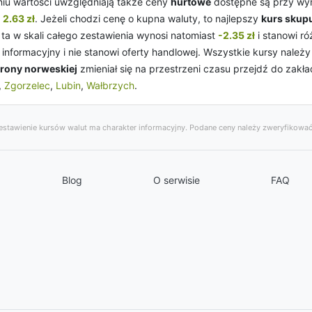
iu wartości uwzględniają także ceny
hurtowe
dostępne są przy wymi
a
2.63 zł
. Jeżeli chodzi cenę o kupna waluty, to najlepszy
kurs skup
 ta w skali całego zestawienia wynosi natomiast
-2.35 zł
i stanowi r
informacyjny i nie stanowi oferty handlowej. Wszystkie kursy nal
orony norweskiej
zmieniał się na przestrzeni czasu przejdź do zakł
,
Zgorzelec
,
Lubin
,
Wałbrzych
.
stawienie kursów walut ma charakter informacyjny. Podane ceny należy zweryfikować
Blog
O serwisie
FAQ