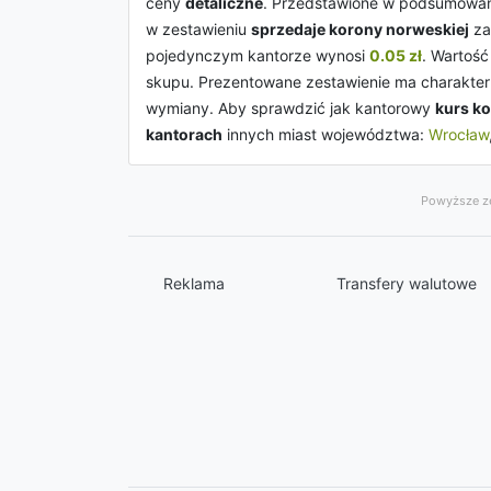
ceny
detaliczne
. Przedstawione w podsumowan
w zestawieniu
sprzedaje korony norweskiej
z
pojedynczym kantorze wynosi
0.05 zł
. Wartość
skupu. Prezentowane zestawienie ma charakter 
wymiany. Aby sprawdzić jak kantorowy
kurs k
kantorach
innych miast województwa:
Wrocław
Powyższe ze
Reklama
Transfery walutowe