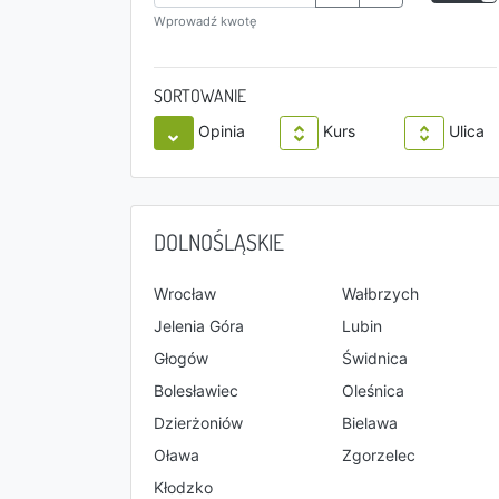
Wprowadź kwotę
SORTOWANIE
Opinia
Kurs
Ulica
DOLNOŚLĄSKIE
Wrocław
Wałbrzych
Jelenia Góra
Lubin
Głogów
Świdnica
Bolesławiec
Oleśnica
Dzierżoniów
Bielawa
Oława
Zgorzelec
Kłodzko