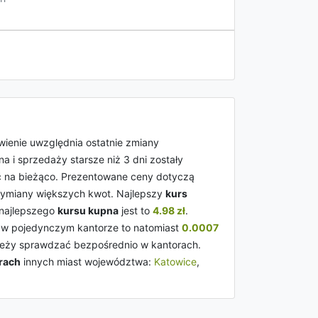
wienie uwzględnia ostatnie zmiany
a i sprzedaży starsze niż 3 dni zostały
ić na bieżąco. Prezentowane ceny dotyczą
ymiany większych kwot. Najlepszy
kurs
 najlepszego
kursu kupna
jest to
4.98 zł
.
w pojedynczym kantorze to natomiast
0.0007
należy sprawdzać bezpośrednio w kantorach.
rach
innych miast województwa:
Katowice
,