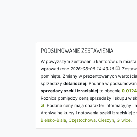
PODSUMOWANIE ZESTAWIENIA
W powyższym zestawieniu kantorów dla miast
wprowadzone
2026-08-08 14:49:16
. Zestaw
pominięte. Zmiany w prezentowanych wartościa
sprzedaży
detalicznej
. Podane w podsumowani
sprzedaży szekli izraelskiej
to obecnie
0.0124 
Różnica pomiędzy ceną sprzedaży i skupu w ska
zł
. Podane ceny mają charakter informacyjny i
Archiwalne kursy i notowania szekli izraelskiej z
Bielsko-Biała
,
Częstochowa
,
Cieszyn
,
Gliwice
.