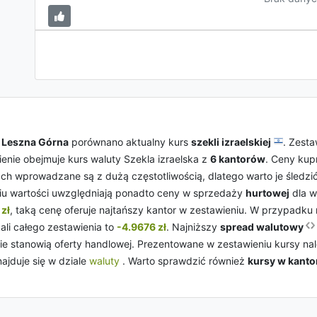
a
Leszna Górna
porównano aktualny kurs
szekli izraelskiej
. Zesta
ienie obejmuje kurs waluty Szekla izraelska z
6 kantorów
. Ceny kupn
ch wprowadzane są z dużą częstotliwością, dlatego warto je śledz
u wartości uwzględniają ponadto ceny w sprzedaży
hurtowej
dla w
zł
, taką cenę oferuje najtańszy kantor w zestawieniu. W przypadku
li całego zestawienia to
-4.9676 zł
. Najniższy
spread walutowy
 nie stanowią oferty handlowej. Prezentowane w zestawieniu kursy 
najduje się w dziale
waluty
. Warto sprawdzić również
kursy w kanto