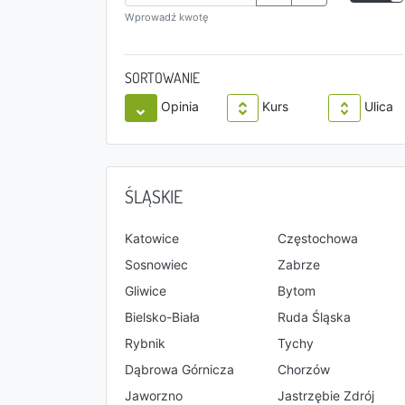
Wprowadź kwotę
SORTOWANIE
Opinia
Kurs
Ulica
ŚLĄSKIE
Katowice
Częstochowa
Sosnowiec
Zabrze
Gliwice
Bytom
Bielsko-Biała
Ruda Śląska
Rybnik
Tychy
Dąbrowa Górnicza
Chorzów
Jaworzno
Jastrzębie Zdrój