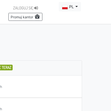
PL
ZALOGUJ SIĘ
Promuj kantor
E TERAZ
h
h