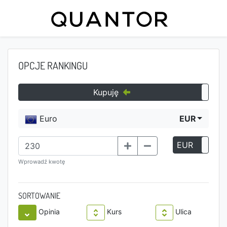
OPCJE RANKINGU
Kupuję
Euro
EUR
EUR
P
Wprowadź kwotę
SORTOWANIE
Opinia
Kurs
Ulica