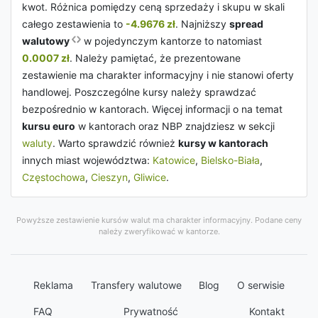
kwot. Różnica pomiędzy ceną sprzedaży i skupu w skali
całego zestawienia to
-4.9676 zł
. Najniższy
spread
walutowy
w pojedynczym kantorze to natomiast
0.0007 zł
. Należy pamiętać, że prezentowane
zestawienie ma charakter informacyjny i nie stanowi oferty
handlowej. Poszczególne kursy należy sprawdzać
bezpośrednio w kantorach. Więcej informacji o na temat
kursu euro
w kantorach oraz NBP znajdziesz w sekcji
waluty
. Warto sprawdzić również
kursy w kantorach
innych miast województwa:
Katowice
,
Bielsko-Biała
,
Częstochowa
,
Cieszyn
,
Gliwice
.
Powyższe zestawienie kursów walut ma charakter informacyjny. Podane ceny
należy zweryfikować w kantorze.
Reklama
Transfery walutowe
Blog
O serwisie
FAQ
Prywatność
Kontakt