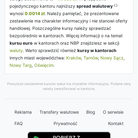
pojedynczego kantoru najniższy
spread walutowy
wynosi
0.0014 zł
. Należy pamiętać, że prezentowane
zestawienie ma charakter informacyjny i nie stanowi oferty
handlowej. Poszczególne kursy należy sprawdzać
bezpośrednio w kantorach. Więcej informacji o na temat
kursu euro
w kantorach oraz NBP znajdziesz w sekcji
waluty
. Warto sprawdzić również
kursy w kantorach
innych miast województwa:
Kraków
,
Tarnów
,
Nowy Sącz
,
Nowy Targ
,
Oświęcim
.
Powyższe zestawienie kursów walut ma charakter informacyjny. Podane ceny
należy zweryfikować w kantorze.
Reklama
Transfery walutowe
Blog
O serwisie
FAQ
Prywatność
Kontakt