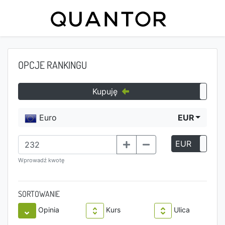
OPCJE RANKINGU
Kupuję
Euro
EUR
EUR
P
Wprowadź kwotę
SORTOWANIE
Opinia
Kurs
Ulica