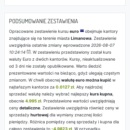
PODSUMOWANIE ZESTAWIENIA
Opracowane zestawienie kursu
euro
obejmuje kantory
znajdujące się na terenie miasta
Limanowa
. Zestawienie
uwzględnia ostatnie zmiany wprowadzone
2026-08-07
10:24:14
. W zestawieniu przedstawiony został kurs
waluty Euro z dwóch kantorów. Kursy, nieaktualizowane
od 3 dni nie zostały opublikowane. Warto śledzić
prezentowane wartości na bieżąco, gdyż ulegają częstym
zmianom. W chwili obecnej
walutę euro można kupić
w
najtańszym kantorze za
0.0127 zł
. Aby najdrożej
sprzedać walutę należy wybrać najlepszy
kurs kupna
,
obecnie
4.995 zł
. Przedstawione wartości uwzględniają
ceny
detaliczne
. Zestawienie uwzględnia również ceny w
sprzedaży
hurtowej
dla wymiany znacznej ilości
pieniędzy. Różnica pomiędzy ceną sprzedaży i kupna dla
całego zestawienia to
-4.9823 zł
. W przypadku