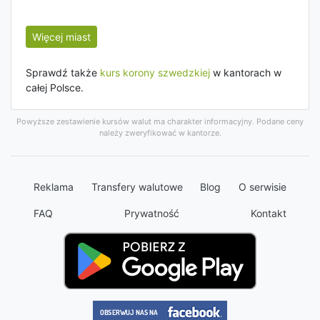
Więcej miast
Sprawdź także
kurs korony szwedzkiej
w kantorach w
całej Polsce.
Powyższe zestawienie kursów walut ma charakter informacyjny. Podane ceny
należy zweryfikować w kantorze.
Reklama
Transfery walutowe
Blog
O serwisie
FAQ
Prywatność
Kontakt