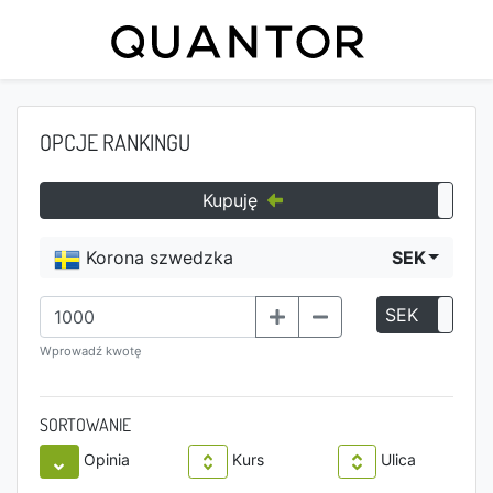
OPCJE RANKINGU
Kupuję
Korona szwedzka
SEK
SEK
P
Wprowadź kwotę
SORTOWANIE
Opinia
Kurs
Ulica