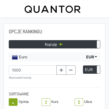
OPCJE RANKINGU
Kupuję
Euro
EUR
EUR
P
Wprowadź kwotę
SORTOWANIE
Opinia
Kurs
Ulica