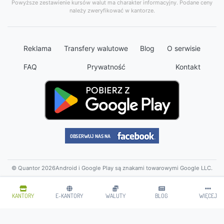
Powyższe zestawienie kursów walut ma charakter informacyjny. Podane ceny
należy zweryfikować w kantorze.
Reklama
Transfery walutowe
Blog
O serwisie
FAQ
Prywatność
Kontakt
© Quantor 2026
Android i Google Play są znakami towarowymi Google LLC.
KANTORY
E-KANTORY
WALUTY
BLOG
WIĘCEJ