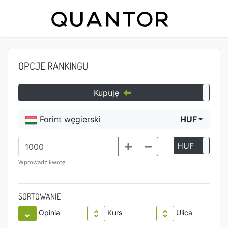
OPCJE RANKINGU
Kupuję
Forint węgierski
HUF
HUF
P
Wprowadź kwotę
SORTOWANIE
Opinia
Kurs
Ulica