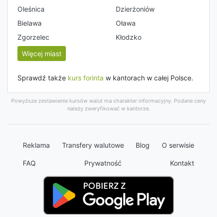
Oleśnica
Dzierżoniów
Bielawa
Oława
Zgorzelec
Kłodzko
Więcej miast
Sprawdź także
kurs forinta
w kantorach w całej Polsce.
Powyższe zestawienie kursów walut ma charakter informacyjny. Podane ceny
należy zweryfikować w kantorze.
Reklama
Transfery walutowe
Blog
O serwisie
FAQ
Prywatność
Kontakt